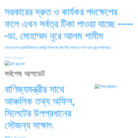
সরকারের দ্রুত ও কার্যকর পদক্ষেপের
ফলে এখন সর্বত্র টিকা পাওয়া যাচ্ছে -----
-ডা. মোহাম্মদ নূরে আলম শামীম
হাম-রুবেলা জরুরি টিকাদান কর্মসূচি উপলক্ষে বিভাগীয় সমন্বয় সভা আজ (বৃহস্পতিবার)...
মে / ০৮ / ২০২৬
সর্বশেষ আপডেট
বাণিজ্যমন্ত্রীর সাথে
আঞ্চলিক তথ্য অফিস,
সিলেটের উপপ্রধানের
সৌজন্য সাক্ষাৎ
জুলাই / ০৬ / ২০২২