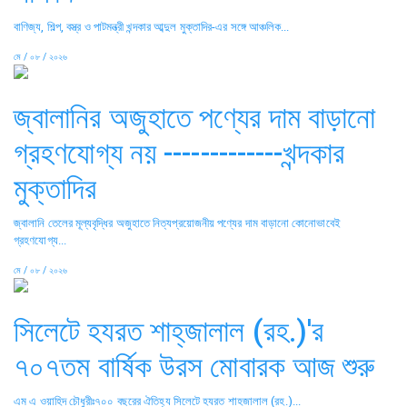
বাণিজ্য, শিল্প, বস্ত্র ও পাটমন্ত্রী খন্দকার আব্দুল মুক্তাদির-এর সঙ্গে আঞ্চলিক...
মে / ০৮ / ২০২৬
জ্বালানির অজুহাতে পণ্যের দাম বাড়ানো
গ্রহণযোগ্য নয় -------------খন্দকার
মুক্তাদির
জ্বালানি তেলের মূল্যবৃদ্ধির অজুহাতে নিত্যপ্রয়োজনীয় পণ্যের দাম বাড়ানো কোনোভাবেই
গ্রহণযোগ্য...
মে / ০৮ / ২০২৬
সিলেটে হযরত শাহ্‌জালাল (রহ.)'র
৭০৭তম বার্ষিক উরস মোবারক আজ শুরু
এম এ ওয়াহিদ চৌধুরীঃ৭০০ বছরের ঐতিহ্য সিলেটে হযরত শাহজালাল (রহ.)...