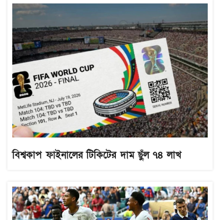
বিশ্বকাপ ফাইনালের টিকিটের দাম ছুঁল ৭৪ লাখ