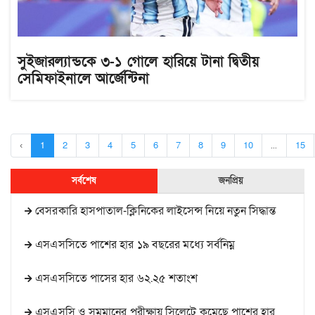
সুইজারল্যান্ডকে ৩-১ গোলে হারিয়ে টানা দ্বিতীয়
সেমিফাইনালে আর্জেন্টিনা
‹
1
2
3
4
5
6
7
8
9
10
...
15
সর্বশেষ
জনপ্রিয়
বেসরকারি হাসপাতাল-ক্লিনিকের লাইসেন্স নিয়ে নতুন সিদ্ধান্ত
এসএসসিতে পাশের হার ১৯ বছরের মধ্যে সর্বনিম্ন
এসএসসিতে পাসের হার ৬২.২৫ শতাংশ
এসএসসি ও সমমানের পরীক্ষায় সিলেটে কমেছে পাশের হার