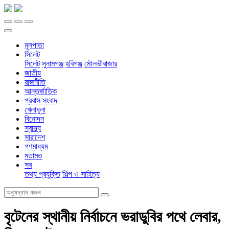
মূলপাতা
সিলেট
সিলেট
সুনামগঞ্জ
হবিগঞ্জ
মৌলভীবাজার
জাতীয়
রাজনীতি
আন্তর্জাতিক
প্রবাস সংবাদ
খেলাধুলা
বিনোদন
স্বাস্থ্য
সারাদেশ
গণমাধ্যম
মতামত
সব
তথ্য প্রযুক্তি
শিল্প ও সাহিত্য
বৃটেনের স্থানীয় নির্বাচনে ভরাডুবির পথে লেবার,