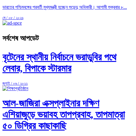
ভারতের পশ্চিমবঙ্গের পরবর্তী মুখ্যমন্ত্রী হচ্ছেন শুভেন্দু অধিকারী। আগামী শুক্রবার ৮...
মে / ০৮ / ২০২৬
সর্বশেষ আপডেট
বৃটেনের স্থানীয় নির্বাচনে ভরাডুবির পথে
লেবার, বিপাকে স্টারমার
জুলাই / ০৬ / ২০২২
আল-জাজিরা এক্সপ্লাইনার দক্ষিণ
এশিয়াজুড়ে ভয়াবহ তাপপ্রবাহ, তাপমাত্রা
৫০ ডিগ্রির কাছাকাছি