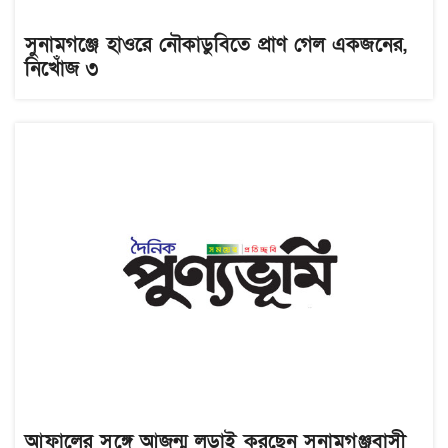
সুনামগঞ্জে হাওরে নৌকাডুবিতে প্রাণ গেল একজনের,
নিখোঁজ ৩
আফালের সঙ্গে আজন্ম লড়াই করছেন সুনামগঞ্জবাসী