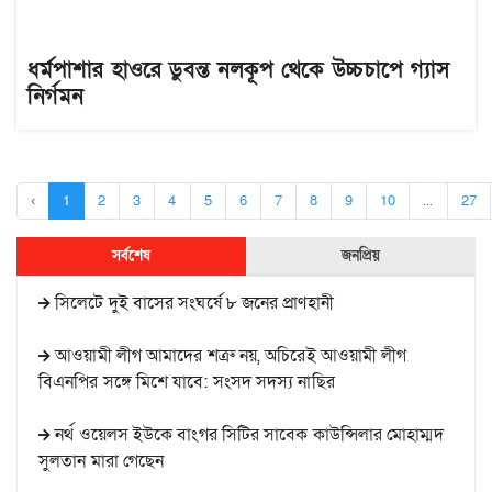
ধর্মপাশার হাওরে ডুবন্ত নলকূপ থেকে উচ্চচাপে গ্যাস
নির্গমন
‹
1
2
3
4
5
6
7
8
9
10
...
27
সর্বশেষ
জনপ্রিয়
সিলেটে দুই বাসের সংঘর্ষে ৮ জনের প্রাণহানী
আওয়ামী লীগ আমাদের শত্রু নয়, অচিরেই আওয়ামী লীগ
বিএনপির সঙ্গে মিশে যাবে: সংসদ সদস্য নাছির
নর্থ ওয়েলস ইউকে বাংগর সিটির সাবেক কাউন্সিলার মোহাম্মদ
সুলতান মারা গেছেন