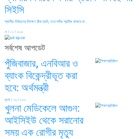
সিইসি
স্থানীয় নির্বাচনের দিনক্ষণ ঠিক হয়নি, তবে দলীয় প্রতীক থাকবে না...
মে / ২০ / ২০২৬
সর্বশেষ আপডেট
পুঁজিবাজার, এনবিআর ও
ব্যাংক বিকেন্দ্রীভূত করা
হবে: অর্থমন্ত্রী
জুলাই / ০৬ / ২০২২
খুলনা মেডিকেলে আগুন:
আইসিইউ থেকে সরানোর
সময় এক রোগীর মৃত্যু