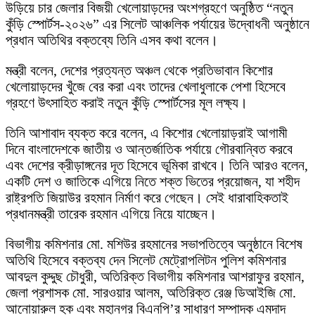
উড়িয়ে চার জেলার বিজয়ী খেলোয়াড়দের অংশগ্রহণে অনুষ্ঠিত “নতুন
কুঁড়ি স্পোর্টস-২০২৬” এর সিলেট আঞ্চলিক পর্যায়ের উদ্বোধনী অনুষ্ঠানে
প্রধান অতিথির বক্তব্যে তিনি এসব কথা বলেন।
মন্ত্রী বলেন, দেশের প্রত্যন্ত অঞ্চল থেকে প্রতিভাবান কিশোর
খেলোয়াড়দের খুঁজে বের করা এবং তাদের খেলাধুলাকে পেশা হিসেবে
গ্রহণে উৎসাহিত করাই নতুন কুঁড়ি স্পোর্টসের মূল লক্ষ্য।
তিনি আশাবাদ ব্যক্ত করে বলেন, এ কিশোর খেলোয়াড়রাই আগামী
দিনে বাংলাদেশকে জাতীয় ও আন্তর্জাতিক পর্যায়ে গৌরবান্বিত করবে
এবং দেশের ক্রীড়াঙ্গনের দূত হিসেবে ভূমিকা রাখবে। তিনি আরও বলেন,
একটি দেশ ও জাতিকে এগিয়ে নিতে শক্ত ভিতের প্রয়োজন, যা শহীদ
রাষ্ট্রপতি জিয়াউর রহমান নির্মাণ করে গেছেন। সেই ধারাবাহিকতাই
প্রধানমন্ত্রী তারেক রহমান এগিয়ে নিয়ে যাচ্ছেন।
বিভাগীয় কমিশনার মো. মশিউর রহমানের সভাপতিত্বে অনুষ্ঠানে বিশেষ
অতিথি হিসেবে বক্তব্য দেন সিলেট মেট্রোপলিটন পুলিশ কমিশনার
আবদুল কুদ্দুছ চৌধুরী, অতিরিক্ত বিভাগীয় কমিশনার আশরাফুর রহমান,
জেলা প্রশাসক মো. সারওয়ার আলম, অতিরিক্ত রেঞ্জ ডিআইজি মো.
আনোয়ারুল হক এবং মহানগর বিএনপি’র সাধারণ সম্পাদক এমদাদ