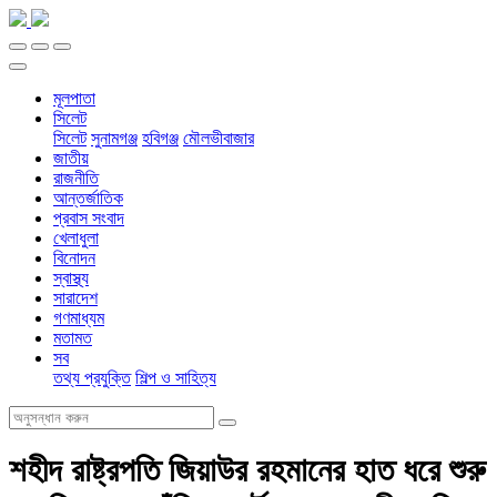
মূলপাতা
সিলেট
সিলেট
সুনামগঞ্জ
হবিগঞ্জ
মৌলভীবাজার
জাতীয়
রাজনীতি
আন্তর্জাতিক
প্রবাস সংবাদ
খেলাধুলা
বিনোদন
স্বাস্থ্য
সারাদেশ
গণমাধ্যম
মতামত
সব
তথ্য প্রযুক্তি
শিল্প ও সাহিত্য
শহীদ রাষ্ট্রপতি জিয়াউর রহমানের হাত ধরে শুরু