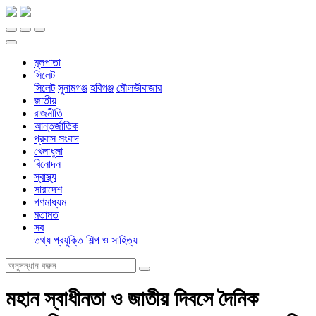
মূলপাতা
সিলেট
সিলেট
সুনামগঞ্জ
হবিগঞ্জ
মৌলভীবাজার
জাতীয়
রাজনীতি
আন্তর্জাতিক
প্রবাস সংবাদ
খেলাধুলা
বিনোদন
স্বাস্থ্য
সারাদেশ
গণমাধ্যম
মতামত
সব
তথ্য প্রযুক্তি
শিল্প ও সাহিত্য
মহান স্বাধীনতা ও জাতীয় দিবসে দৈনিক