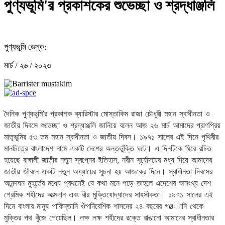
পুণ্যভূমি'র প্রকাশকের শুভেচ্ছা ও শ্রদ্ধাঞ্জলি
পুণ্যভূমি ডেস্ক:
মার্চ / ২৬ / ২০২৩
দৈনিক পুণ্যভূমি’র প্রকাশক ব্যারিস্টার মোস্তাকিম রাজা চৌধুরী মহান স্বাধীনতা ও
জাতীয় দিবসে শুভেচ্ছা ও শ্রদ্ধাঞ্জলি জানিয়ে বলেন আজ ২৬ মার্চ আমাদের প্রাণপ্রিয়
মাতৃভূমির ৫৩ তম মহান স্বাধীনতা ও জাতীয় দিবস। ১৯৭১ সালের এই দিনে পৃথিবীর
মানচিত্রে বাংলাদেশ নামে একটি দেশের অন্তর্ভুক্তি ঘটে। এ দিনটিকে ঘিরে রচিত
হয়েছে বাঙ্গালী জাতীর নতুন স্বপ্নের ইতিহাস, নবীন সূর্যোদয়ের মধ্য দিয়ে আমাদের
জাতীয় জীবনে একটি নতুন অধ্যায়ের সূচনা হয় আজকের দিনে। স্বাধীনতা দিবসের
আনন্দঘন মুহূর্তের মধ্যে প্রথমেই যে কথা মনে পড়ে তাহলে এদেশের অসংখ্য দেশ
প্রেমিক শহীদের আত্মদান এবং বীর মুক্তিযোদ্ধাদের সাহসীকতা। ১৯৭১ সালের এই
দিনে বাংলার মানুষ পাকিন্তানি ঔপনিবেশিক শাসনের ২৪ বছরের গøানি থেকে
মুক্তির পথ খুঁজে পেয়েছিল। লক্ষ লক্ষ শহীদের রক্তে রাঙানো আমাদের স্বাধীনতার