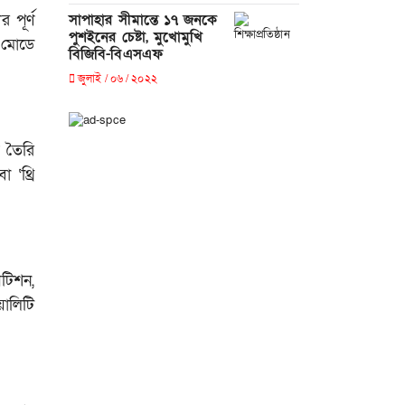
সাপাহার সীমান্তে ১৭ জনকে
 পূর্ণ
পুশইনের চেষ্টা, মুখোমুখি
ন মোডে
বিজিবি-বিএসএফ
জুলাই / ০৬ / ২০২২
ে তৈরি
 ‘থ্রি
িটিশন,
য়ালিটি