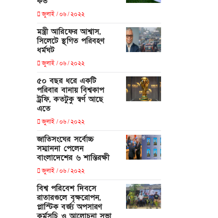
কত
জুলাই / ০৬ / ২০২২
মন্ত্রী আরিফের আশ্বাস,
সিলেটে স্থগিত পরিবহণ
ধর্মঘট
জুলাই / ০৬ / ২০২২
৫০ বছর ধরে একটি
পরিবার বানায় বিশ্বকাপ
ট্রফি, কতটুকু স্বর্ণ আছে
এতে
জুলাই / ০৬ / ২০২২
জাতিসংঘের সর্বোচ্চ
সম্মাননা পেলেন
বাংলাদেশের ৬ শান্তিরক্ষী
জুলাই / ০৬ / ২০২২
বিশ্ব পরিবেশ দিবসে
রাতারগুলে বৃক্ষরোপন,
প্লাস্টিক বর্জ্য অপসারণ
কর্মসূচি ও আলোচনা সভা