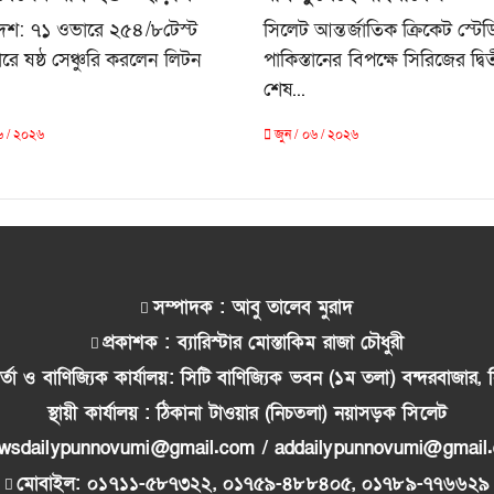
দেশ: ৭১ ওভারে ২৫৪/৮টেস্ট
সিলেট আন্তর্জাতিক ক্রিকেট স্টে
ারে ষষ্ঠ সেঞ্চুরি করলেন লিটন
পাকিস্তানের বিপক্ষে সিরিজের দ্ব
শেষ...
৬ / ২০২৬
জুন / ০৬ / ২০২৬
সম্পাদক : আবু তালেব মুরাদ
প্রকাশক : ব্যারিস্টার মোস্তাকিম রাজা চৌধুরী
র্তা ও বাণিজ্যিক কার্যালয়: সিটি বাণিজ্যিক ভবন (১ম তলা) বন্দরবাজার
স্থায়ী কার্যালয় : ঠিকানা টাওয়ার (নিচতলা) নয়াসড়ক সিলেট
wsdailypunnovumi@gmail.com / addailypunnovumi@gmail
মোবাইল: ০১৭১১-৫৮৭৩২২, ০১৭৫৯-৪৮৮৪০৫, ০১৭৮৯-৭৭৬৬২৯