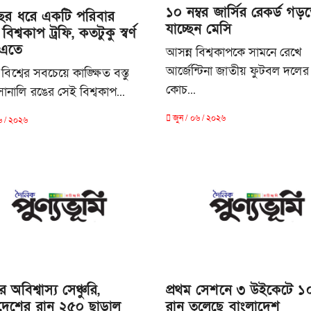
১০ নম্বর জার্সির রেকর্ড গড়
ছর ধরে একটি পরিবার
যাচ্ছেন মেসি
বিশ্বকাপ ট্রফি, কতটুকু স্বর্ণ
এতে
আসন্ন বিশ্বকাপকে সামনে রেখে
আর্জেন্টিনা জাতীয় ফুটবল দলের 
িশ্বের সবচেয়ে কাঙ্ক্ষিত বস্তু
কোচ...
নালি রঙের সেই বিশ্বকাপ...
জুন / ০৬ / ২০২৬
৬ / ২০২৬
 অবিশ্বাস্য সেঞ্চুরি,
প্রথম সেশনে ৩ উইকেটে ১
দেশের রান ২৫০ ছাড়াল
রান তুলেছে বাংলাদেশ