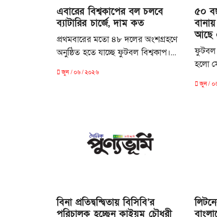
এবারের বিশ্বকাপের বল চলবে
৫০ ব
ব্যাটারির চার্জে, দাম কত
বানায় 
আছে 
প্রথমবারের মতো ৪৮ দলের অংশগ্রহণে
ফুটবল ব
অনুষ্ঠিত হতে যাচ্ছে ফুটবল বিশ্বকাপ।...
হলো সো
জুন / ০৬ / ২০২৬
জুন / ০
বিনা প্রতিদ্বন্দ্বিতায় বিসিবি’র
লিটনের
পরিচালক হচ্ছেন কাইয়ূম চৌধুরী
বাংলা