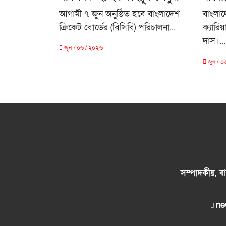
আগামী ৭ জুন অনুষ্ঠিত হবে বাংলাদেশ
বাংলা
ক্রিকেট বোর্ডের (বিসিবি) পরিচালনা...
ক্যারিয়
দাস।...
জুন / ০৬ / ২০২৬
জুন / ০
সম্পাদকীয়, বা
ne