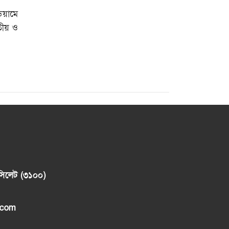
ডিয়ামে
িতীয় ও
, সিলেট (৩১০০)
.com