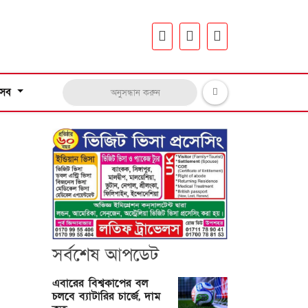
সব
সর্বশেষ আপডেট
এবারের বিশ্বকাপের বল
চলবে ব্যাটারির চার্জে, দাম