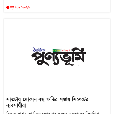
জুন / ০৬ / ২০২৬
সাতটায় দোকান বন্ধ ক্ষতির শঙ্কায় সিলেটের
ব্যবসায়ীরা