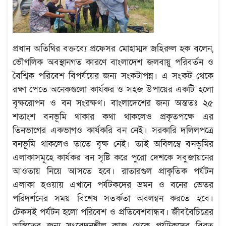
প্রধান অতিথির বক্তব্যে প্রফেসর মোহাম্মদ জহিরুল হক বলেন,
ভৌগলিক অবস্থানগত কারণে বাংলাদেশ জলবায়ু পরিবর্তন ও
বৈশ্বিক পরিবেশ বিপর্যয়ের জন্য সংকটাপন্ন। এ সংকট থেকে
রক্ষা পেতে অনেকগুলো কার্যকর ও সহজ উপায়ের একটি হলো
বৃক্ষরোপন ও বন সংরক্ষণ। বাংলাদেশের জন্য অন্ততঃ ২৫
শতাংশ বনভূমি থাকার কথা থাকলেও প্রকৃতপক্ষে এর
তিনভাগের একভাগও কার্যকরি বন নেই। সরকারি দলিলপত্রে
বনভূমি থাকলেও তাতে বৃক্ষ নেই। তাই অবিলম্বে বনভূমির
এলাকাসমূহে কার্যকর বন সৃষ্টি করে পুরো দেশকে সবুজায়নের
আওতায় নিয়ে আসতে হবে। রাতারগুল প্রাকৃতিক পর্যটন
এলাকা হওয়ায় এখানে পর্যটকদের ভ্রমন ও বনের ভেতর
পরিদর্শনের সময় বিশেষ সতর্কতা অবলম্বন করতে হবে।
টেকসই পর্যটন হলো পরিবেশ ও প্রতিবেশবান্ধব। জীববৈচিত্রের
অস্তিত্বের জন্য সংবেদনশীল কাজ থেকে পর্যটকদের বিরত