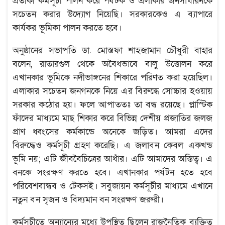
প্রতীকী কর্মসূচী পালন করে পর্যটক ও এলাকার জনসাধারনকে
সচেতন করার উদ্যোগ নিয়েছি। সরকারকেও এ ব্যাপারে
কার্যকর ভূমিকা পালন করতে হবে।
অনুষ্ঠানের সভাপতি ডা. মোস্তফা শাহজামান চৌধুরী বাহার
বলেন, রাতারগুল থেকে অবৈধভাবে বালু উত্তোলন করে
এখানকার ভূমিকে নদীভাঙ্গনের শিকারে পরিণত করা হয়েছিল।
এলাকার সচেতন জনগনকে নিয়ে এর বিরুদ্ধে সোচ্চার হওয়ায়
সরকার কঠোর হয়। ফলে আপাততঃ তা বন্ধ রয়েছে। প্লাস্টিক
ফাঁদের মাধ্যমে মাছ শিকার করে বিভিন্ন দেশীয় প্রজাতির জলজ
প্রাণ ধ্বংসের কর্মকান্ডে অনেকে জড়িত। আমরা এদের
বিরুদ্ধেও কর্মসূচী গ্রহণ করেছি। এ জলাবন কেবল একখন্ড
ভূমি নয়; এটি জীববৈচিত্রের আধাঁর। এটি আমাদের অস্তিত্ব। এ
বনকে সংরক্ষণ করতে হবে। এখানকার পর্যটন হতে হবে
পরিবেশবান্ধব ও টেকসই। সবুজায়ন কর্মসূচীর মাধ্যমে এখানে
নতুন বন সৃজন ও বিদ্যমান বন সংরক্ষণ জরুরী।
কর্মসূচীতে অন্যান্যের মধ্যে উপস্থিত ছিলেন রাজনৈতিক ব্যক্তিত্ব