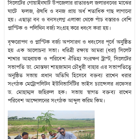
সিলেটের গোয়াইনঘাট উপজেলার রাতারগুল জলারবনের মাঝের
ঘাটে ফলজ, ঔষধি ও বনজ প্রায় অর্ধ শতাধিক গাছ লাগানো
হয়। এছাড়া বন ও বনসংলগ্ন এলাকা থেকে পাঁচ বস্তারও বেশি
প্লাস্টিক ও পলিথিন বর্জ্য সংগ্রহ করে ধ্বংস করা হয়।
বৃক্ষরোপণ ও প্লাস্টিক বর্জ্য অপসারণ ও ধ্বংসের পূর্বে অনুষ্ঠিত
হয় এক আলোচনা সভা। ধরিত্রী রক্ষায় আমরা (ধরা) সিলেট
শাখার আহ্বায়ক ও পরিবেশ ঐতিহ্য সংরক্ষণ ট্রাস্ট, সিলেটের
সভাপতি ডা. মোস্তফা শাহজামান চৌধুরী বাহার এর সভাপতিত্বে
অনুষ্ঠিত সভায় প্রধান অতিথি হিসেবে বক্তব্য রাখেন ধরার
সংগঠক মেট্রোপলিটন ইউনিভার্সিটির ভাইস চ্যান্সেলর প্রফেসর
ড. মোহাম্মদ জহিরুল হক। সভায় স্বাগত বক্তব্য রাখেন
পরিবেশ আন্দোলনের সংগঠক আব্দুল করিম কিম।