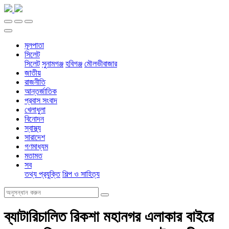
মূলপাতা
সিলেট
সিলেট
সুনামগঞ্জ
হবিগঞ্জ
মৌলভীবাজার
জাতীয়
রাজনীতি
আন্তর্জাতিক
প্রবাস সংবাদ
খেলাধুলা
বিনোদন
স্বাস্থ্য
সারাদেশ
গণমাধ্যম
মতামত
সব
তথ্য প্রযুক্তি
শিল্প ও সাহিত্য
ব্যাটারিচালিত রিকশা মহানগর এলাকার বাইরে