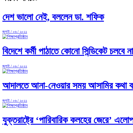
দেশ ভালো নেই, বললেন ডা. শফিক
জুলাই / ০৬ / ২০২২
বিদেশে কর্মী পাঠাতে কোনো সিন্ডিকেট চলবে 
জুলাই / ০৬ / ২০২২
আদালতে আনা-নেওয়ার সময় আসামির কথা বলা 
জুলাই / ০৬ / ২০২২
যুক্তরাষ্ট্রে ‘পারিবারিক কলহের জেরে’ এলোপ