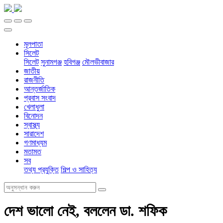
মূলপাতা
সিলেট
সিলেট
সুনামগঞ্জ
হবিগঞ্জ
মৌলভীবাজার
জাতীয়
রাজনীতি
আন্তর্জাতিক
প্রবাস সংবাদ
খেলাধুলা
বিনোদন
স্বাস্থ্য
সারাদেশ
গণমাধ্যম
মতামত
সব
তথ্য প্রযুক্তি
শিল্প ও সাহিত্য
দেশ ভালো নেই, বললেন ডা. শফিক