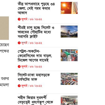
তীব্র তাপপ্রবাহে পুড়ছে ৩৪
জেলা, নেই গরম কমার
আভাস
জুলাই / ০৬ / ২০২২
শীগ্রই চালু হচ্ছে সিলেট ও
ভারতের গৌহাটির মধ্যে
সরাসরি ফ্লাইট
জুলাই / ০৬ / ২০২২
য়েছেন
পক্ষের
পেট্রল–অকটেন-
কেরোসিনের দাম বাড়ল,
ডিজেল আগের দামেই
জুলাই / ০৬ / ২০২২
সিলেট-ঢাকা মহাসড়কে
 শুরুর
ধর্মঘটের ডাক
মামলা
জুলাই / ০৬ / ২০২২
শহীদ জিয়ার দূরদর্শী
নেতৃত্বেই ধ্বংসস্তূপ থেকে