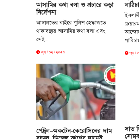
আসামির কথা বলা ও প্রচারে কড়া
লাঠিচা
নির্দেশনা
ইসলামী
আদালতের বাইরে পুলিশ হেফাজতে
চেয়ারম
থাকাবস্থায় আসামির কথা বলা এবং
আন্দো
সেই...
লাঠিচার্
জুন / ০২ / ২০২৬
জুন / 
সাত দ
পেট্রল–অকটেন-কেরোসিনের দাম
সোমব
বাড়ল, ডিজেল আগের দামেই