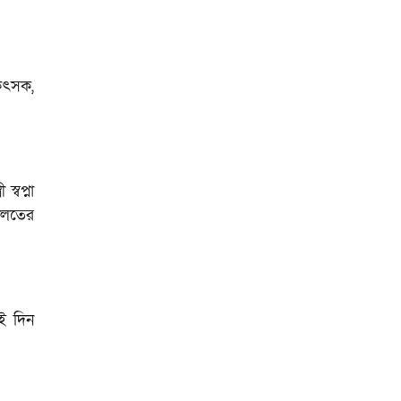
কিৎসক,
্বপ্না
ালতের
ই দিন