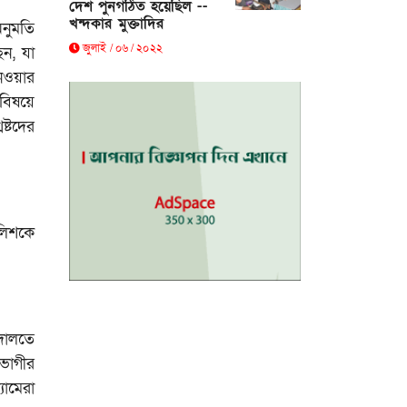
দেশ পুনর্গঠিত হয়েছিল --
খন্দকার মুক্তাদির
অনুমতি
জুলাই / ০৬ / ২০২২
ন, যা
নেওয়ার
বিষয়ে
্টদের
লিশকে
দালতে
তভোগীর
যামেরা