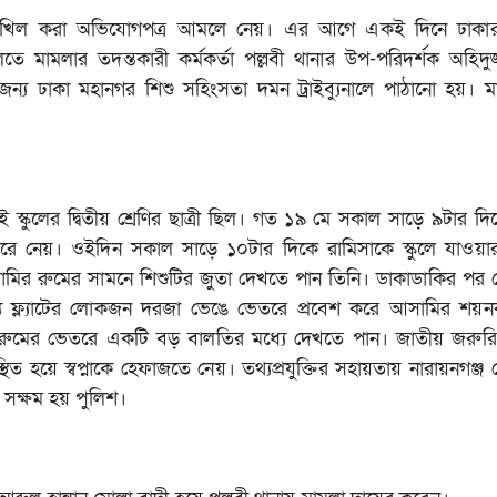
ধে দাখিল করা অভিযোগপত্র আমলে নেয়। এর আগে একই দিনে ঢাকা
তে মামলার তদন্তকারী কর্মকর্তা পল্লবী থানার উপ-পরিদর্শক অহিদুজ
ন্য ঢাকা মহানগর শিশু সহিংসতা দমন ট্রাইব্যুনালে পাঠানো হয়। ম
ই স্কুলের দ্বিতীয় শ্রেণির ছাত্রী ছিল। গত ১৯ মে সকাল সাড়ে ৯টার দ
রে নেয়। ওইদিন সকাল সাড়ে ১০টার দিকে রামিসাকে স্কুলে যাওয়ার
সামির রুমের সামনে শিশুটির জুতা দেখতে পান তিনি। ডাকাডাকির পর
ান্য ফ্ল্যাটের লোকজন দরজা ভেঙে ভেতরে প্রবেশ করে আসামির শয়নক
 রুমের ভেতরে একটি বড় বালতির মধ্যে দেখতে পান। জাতীয় জরুরি
ত হয়ে স্বপ্নাকে হেফাজতে নেয়। তথ্যপ্রযুক্তির সহায়তায় নারায়নগঞ্জ
রে সক্ষম হয় পুলিশ।