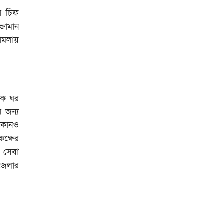
র চিফ
্জামান
ামলায়
িকে ঘর
 জন্য
 কোনও
ক্ষের
 সেবা
 জেলার