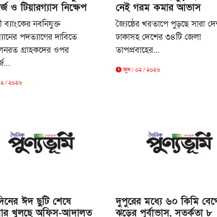
র্জ ও টিয়ারগ্যাস নিক্ষেপ
নেই গরম কমার আভাস
 ব্যাংকের নবনিযুক্ত
জ্যৈষ্ঠের খরতাপে পুড়ছে সারা দ
্যানের পদত্যাগের দাবিতে
ঢাকাসহ দেশের ৩৪টি জেলা
লনরত গ্রাহকদের ওপর
তাপপ্রবাহের...
জ...
জুন / ০২ / ২০২৬
০২ / ২০২৬
িনের ঈদ ছুটি শেষে
দুপুরের মধ্যে ৬০ কিমি বেগ
ার খুলছে অফিস-আদালত
ঝড়ের পূর্বাভাস, সতর্কতা ৮