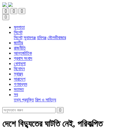
মূলপাতা
সিলেট
সিলেট
সুনামগঞ্জ
হবিগঞ্জ
মৌলভীবাজার
জাতীয়
রাজনীতি
আন্তর্জাতিক
প্রবাস সংবাদ
খেলাধুলা
বিনোদন
স্বাস্থ্য
সারাদেশ
গণমাধ্যম
মতামত
সব
তথ্য প্রযুক্তি
শিল্প ও সাহিত্য
দেশে বিদ্যুতের ঘাটতি নেই, পরিকল্পিত