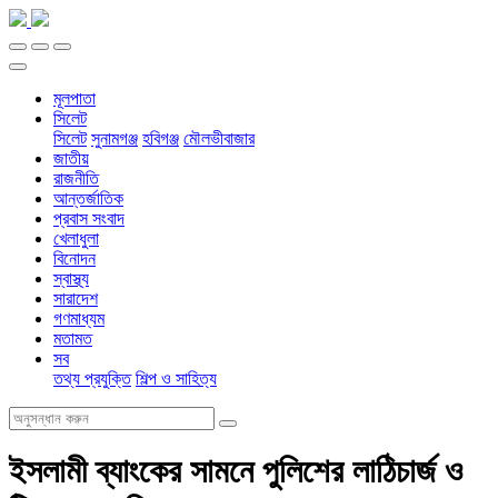
মূলপাতা
সিলেট
সিলেট
সুনামগঞ্জ
হবিগঞ্জ
মৌলভীবাজার
জাতীয়
রাজনীতি
আন্তর্জাতিক
প্রবাস সংবাদ
খেলাধুলা
বিনোদন
স্বাস্থ্য
সারাদেশ
গণমাধ্যম
মতামত
সব
তথ্য প্রযুক্তি
শিল্প ও সাহিত্য
ইসলামী ব্যাংকের সামনে পুলিশের লাঠিচার্জ ও