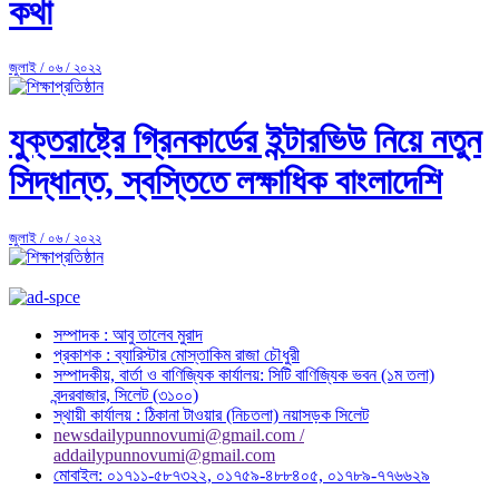
কথা
জুলাই / ০৬ / ২০২২
যুক্তরাষ্ট্রে গ্রিনকার্ডের ইন্টারভিউ নিয়ে নতুন
সিদ্ধান্ত, স্বস্তিতে লক্ষাধিক বাংলাদেশি
জুলাই / ০৬ / ২০২২
সম্পাদক : আবু তালেব মুরাদ
প্রকাশক : ব্যারিস্টার মোস্তাকিম রাজা চৌধুরী
সম্পাদকীয়, বার্তা ও বাণিজ্যিক কার্যালয়: সিটি বাণিজ্যিক ভবন (১ম তলা)
বন্দরবাজার, সিলেট (৩১০০)
স্থায়ী কার্যালয় : ঠিকানা টাওয়ার (নিচতলা) নয়াসড়ক সিলেট
newsdailypunnovumi@gmail.com /
addailypunnovumi@gmail.com
মোবাইল: ০১৭১১-৫৮৭৩২২, ০১৭৫৯-৪৮৮৪০৫, ০১৭৮৯-৭৭৬৬২৯