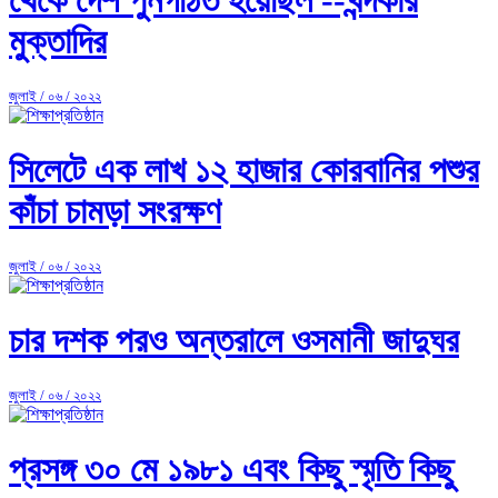
মুক্তাদির
জুলাই / ০৬ / ২০২২
সিলেটে এক লাখ ১২ হাজার কোরবানির পশুর
কাঁচা চামড়া সংরক্ষণ
জুলাই / ০৬ / ২০২২
চার দশক পরও অন্তরালে ওসমানী জাদুঘর
জুলাই / ০৬ / ২০২২
প্রসঙ্গ ৩০ মে ১৯৮১ এবং কিছু স্মৃতি কিছু