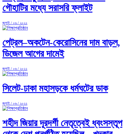
গৌহাটির মধ্যে সরাসরি ফ্লাইট
জুলাই / ০৬ / ২০২২
পেট্রল–অকটেন-কেরোসিনের দাম বাড়ল,
ডিজেল আগের দামেই
জুলাই / ০৬ / ২০২২
সিলেট-ঢাকা মহাসড়কে ধর্মঘটের ডাক
জুলাই / ০৬ / ২০২২
শহীদ জিয়ার দূরদর্শী নেতৃত্বেই ধ্বংসস্তূপ
থেকে দেশ পুনর্গঠিত হয়েছিল --খন্দকার