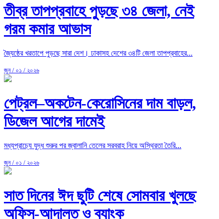
তীব্র তাপপ্রবাহে পুড়ছে ৩৪ জেলা, নেই
গরম কমার আভাস
জ্যৈষ্ঠের খরতাপে পুড়ছে সারা দেশ। ঢাকাসহ দেশের ৩৪টি জেলা তাপপ্রবাহের...
জুন / ০১ / ২০২৬
পেট্রল–অকটেন-কেরোসিনের দাম বাড়ল,
ডিজেল আগের দামেই
মধ্যপ্রাচ্যে যুদ্ধ শুরুর পর জ্বালানি তেলের সরবরাহ নিয়ে অস্থিরতা তৈরি...
জুন / ০১ / ২০২৬
সাত দিনের ঈদ ছুটি শেষে সোমবার খুলছে
অফিস-আদালত ও ব্যাংক