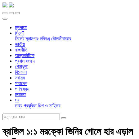
মূলপাতা
সিলেট
সিলেট
সুনামগঞ্জ
হবিগঞ্জ
মৌলভীবাজার
জাতীয়
রাজনীতি
আন্তর্জাতিক
প্রবাস সংবাদ
খেলাধুলা
বিনোদন
স্বাস্থ্য
সারাদেশ
গণমাধ্যম
মতামত
সব
তথ্য প্রযুক্তি
শিল্প ও সাহিত্য
ব্রাজিল ১:১ মরক্কো ভিনির গোলে হার এড়াল