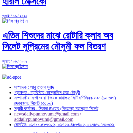
হারাল মেক্সিকো
জুলাই / ০৬ / ২০২২
এতিম শিশুদের মাঝে রোটারি ক্লাব অব
সিলেট সুপ্রিমের মৌসুমী ফল বিতরণ
জুলাই / ০৬ / ২০২২
সম্পাদক : আবু তালেব মুরাদ
প্রকাশক : ব্যারিস্টার মোস্তাকিম রাজা চৌধুরী
সম্পাদকীয়, বার্তা ও বাণিজ্যিক কার্যালয়: সিটি বাণিজ্যিক ভবন (১ম তলা)
বন্দরবাজার, সিলেট (৩১০০)
স্থায়ী কার্যালয় : ঠিকানা টাওয়ার (নিচতলা) নয়াসড়ক সিলেট
newsdailypunnovumi@gmail.com /
addailypunnovumi@gmail.com
মোবাইল: ০১৭১১-৫৮৭৩২২, ০১৭৫৯-৪৮৮৪০৫, ০১৭৮৯-৭৭৬৬২৯