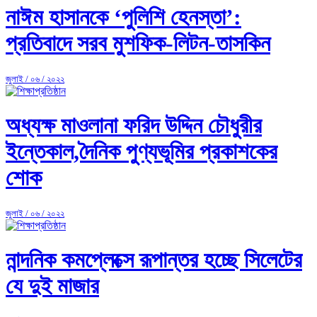
নাঈম হাসানকে ‘পুলিশি হেনস্তা’:
প্রতিবাদে সরব মুশফিক-লিটন-তাসকিন
জুলাই / ০৬ / ২০২২
অধ্যক্ষ মাওলানা ফরিদ উদ্দিন চৌধুরীর
ইন্তেকাল,দৈনিক পুণ্যভূমির প্রকাশকের
শোক
জুলাই / ০৬ / ২০২২
নান্দনিক কমপ্লেক্সে রূপান্তর হচ্ছে সিলেটের
যে দুই মাজার