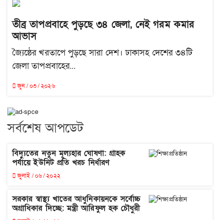
তীব্র তাপপ্রবাহে পুড়ছে ৩৪ জেলা, নেই গরম কমার
আভাস
জ্যৈষ্ঠের খরতাপে পুড়ছে সারা দেশ। ঢাকাসহ দেশের ৩৪টি
জেলা তাপপ্রবাহের...
জুন / ০৩ / ২০২৬
সর্বশেষ আপডেট
বিদ্যুতের নতুন মূল্যহার ঘোষণা: গ্রাহক
পর্যায়ে ইউনিট প্রতি খরচ নির্ধারণ
জুলাই / ০৬ / ২০২২
সরকার স্বাস্থ্য খাতের আধুনিকায়নকে সর্বোচ্চ
অগ্রাধিকার দিচ্ছে: মন্ত্রী আরিফুল হক চৌধুরী