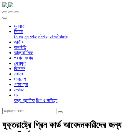
মূলপাতা
সিলেট
সিলেট
সুনামগঞ্জ
হবিগঞ্জ
মৌলভীবাজার
জাতীয়
রাজনীতি
আন্তর্জাতিক
প্রবাস সংবাদ
খেলাধুলা
বিনোদন
স্বাস্থ্য
সারাদেশ
গণমাধ্যম
মতামত
সব
তথ্য প্রযুক্তি
শিল্প ও সাহিত্য
যুক্তরাষ্ট্রে গ্রিন কার্ড আবেদনকারীদের জন্য