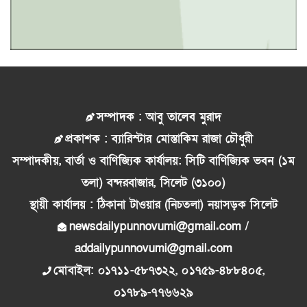
সম্পাদক : আবু তালেব মুরাদ
প্রকাশক : ব্যারিস্টার মোস্তাকিম রাজা চৌধুরী
সম্পাদকীয়, বার্তা ও বাণিজ্যিক কার্যালয়: সিটি বাণিজ্যিক ভবন (১ম
তলা) বন্দরবাজার, সিলেট (৩১০০)
স্থায়ী কার্যালয় : ঠিকানা টাওয়ার (নিচতলা) নয়াসড়ক সিলেট
newsdailypunnovumi@gmail.com /
addailypunnovumi@gmail.com
মোবাইল: ০১৭১১-৫৮৭৩২২, ০১৭৫৯-৪৮৮৪০৫,
০১৭৮৯-৭৭৬৬২৯