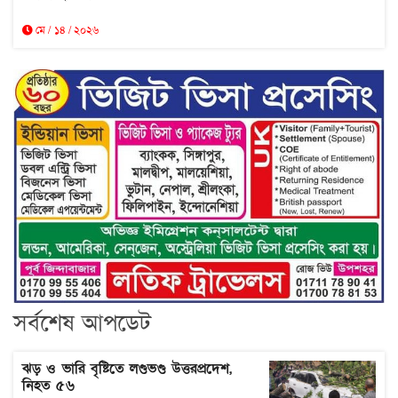
মে / ১৪ / ২০২৬
সর্বশেষ আপডেট
ঝড় ও ভারি বৃষ্টিতে লণ্ডভণ্ড উত্তরপ্রদেশ,
নিহত ৫৬