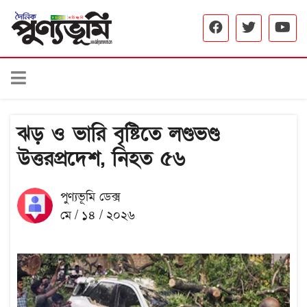
ঝড় ও ভারি বৃষ্টিতে লণ্ডভণ্ড
উত্তরপ্রদেশ, নিহত ৫৬
পুণ্যভূমি ডেক্স
মে / ১৪ / ২০২৬