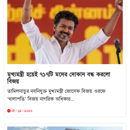
মুখ্যমন্ত্রী হয়েই ৭১৭টি মদের দোকান বন্ধ করলো
বিজয়
তামিলনাড়ুর নবনিযুক্ত মুখ্যমন্ত্রী জোসেফ বিজয় ওরফে
‘থালাপতি’ বিজয় নাগরিক অধিকার...
মে / ১৪ / ২০২৬