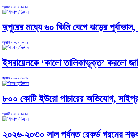
জুলাই / ০৬ / ২০২২
দুপুরের মধ্যে ৬০ কিমি বেগে ঝড়ের পূর্বাভাস,
জুলাই / ০৬ / ২০২২
ইসরায়েলকে ‘কালো তালিকাভূক্ত’ করলো জা
জুলাই / ০৬ / ২০২২
৮০০ কোটি ইউরো পাচারের অভিযোগ, সাইপ্র
জুলাই / ০৬ / ২০২২
২০২৬-২০৩০ সাল পর্যন্ত রেকর্ড গরমের শঙ্