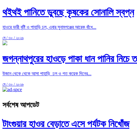
থইথই পানিতে ডুবছে কৃষকের সোনালি স্বপ্ন
হাওরে ভারী বৃষ্টি ও পাহাড়ি ঢল, এবার সুনামগঞ্জের আরেক বাঁধে...
মে / ৩০ / ২০২৬
জগন্নাথপুরের হাওড়ে পাকা ধান পানির নিচে 
উজান থেকে থেকে আসা পাহাড়ি ঢল ও গত কয়েক দিনের...
মে / ৩০ / ২০২৬
সর্বশেষ আপডেট
টাংগুয়ার হাওর বেড়াতে এসে পর্যটক নিখোঁজ