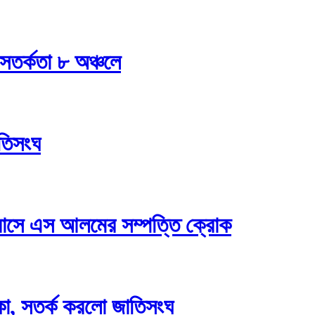
 সতর্কতা ৮ অঞ্চলে
তিসংঘ
াসে এস আলমের সম্পত্তি ক্রোক
কা, সতর্ক করলো জাতিসংঘ