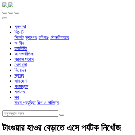
মূলপাতা
সিলেট
সিলেট
সুনামগঞ্জ
হবিগঞ্জ
মৌলভীবাজার
জাতীয়
রাজনীতি
আন্তর্জাতিক
প্রবাস সংবাদ
খেলাধুলা
বিনোদন
স্বাস্থ্য
সারাদেশ
গণমাধ্যম
মতামত
সব
তথ্য প্রযুক্তি
শিল্প ও সাহিত্য
টাংগুয়ার হাওর বেড়াতে এসে পর্যটক নিখোঁজ