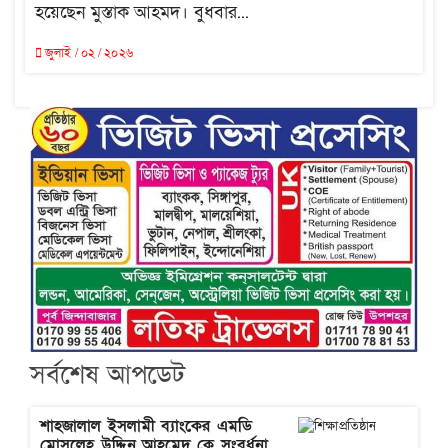
হয়েছেন মুস্তাক আহমদ। বুধবার...
জুলাই / ০২ / ২০২৬
সর্বশেষ আপডেট
শাহজালাল ইসলামী ব্যাংকের এমডি
মোসলেহ উদ্দিন আহমেদ কে সংবর্ধনা