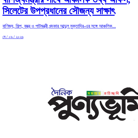
সিলেটের উপপ্রধানের সৌজন্য সাক্ষাৎ
বাণিজ্য, শিল্প, বস্ত্র ও পাটমন্ত্রী খন্দকার আব্দুল মুক্তাদির-এর সঙ্গে আঞ্চলিক...
মে / ০৯ / ২০২৬