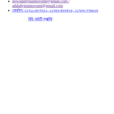
newsdailypunnovumi@gmail.com /
addailypunnovumi@gmail.com
মোবাইল: ০১৭১১-৫৮৭৩২২, ০১৭৫৯-৪৮৮৪০৫, ০১৭৮৯-৭৭৬৬২৯
পোর্টাল বাস্তবায়নে :
বিডি আইটি ফ্যাক্টরি