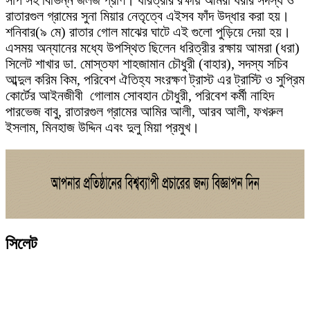
রাতারগুল গ্রামের সুনা মিয়ার নেতৃত্বে এইসব ফাঁদ উদ্ধার করা হয়।
শনিবার(৯ মে) রাতার গোল মাঝের ঘাটে এই গুলো পুড়িয়ে দেয়া হয়।
এসময় অন্যানের মধ্যে উপস্থিত ছিলেন ধরিত্রীর রক্ষায় আমরা (ধরা)
সিলেট শাখার ডা. মোস্তফা শাহজামান চৌধুরী (বাহার), সদস্য সচিব
আব্দুল করিম কিম, পরিবেশ ঐতিহ্য সংরক্ষণ ট্রাস্ট এর ট্রাস্টি ও সুপ্রিম
কোর্টের আইনজীবী গোলাম সোবহান চৌধুরী, পরিবেশ কর্মী নাহিদ
পারভেজ বাবু, রাতারগুল গ্রামের আমির আলী, আরব আলী, ফখরুল
ইসলাম, মিনহাজ উদ্দিন এবং দুলু মিয়া প্রমুখ।
সিলেট