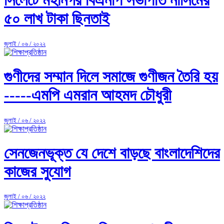
সিলেটে মহানগর বিএনপি সভাপতি নাসিমের
৫০ লাখ টাকা ছিনতাই
জুলাই / ০৬ / ২০২২
গুণীদের সম্মান দিলে সমাজে গুণীজন তৈরি হয়
-----এমপি এমরান আহমদ চৌধুরী
জুলাই / ০৬ / ২০২২
সেনজেনভূক্ত যে দেশে বাড়ছে বাংলাদেশিদের
কাজের সুযোগ
জুলাই / ০৬ / ২০২২