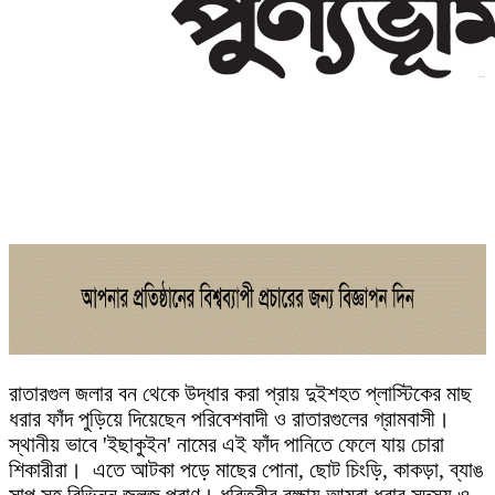
রাতারগুল জলার বন থেকে উদ্ধার করা প্রায় দুইশহত প্লাস্টিকের মাছ
ধরার ফাঁদ পুড়িয়ে দিয়েছেন পরিবেশবাদী ও রাতারগুলের গ্রামবাসী।
স্থানীয় ভাবে 'ইছাকুইন' নামের এই ফাঁদ পানিতে ফেলে যায় চোরা
শিকারীরা। এতে আটকা পড়ে মাছের পোনা, ছোট চিংড়ি, কাকড়া, ব্যাঙ
সাপ সহ বিভিন্ন জলজ প্রাণ। ধরিত্রীর রক্ষায় আমরা ধরার সদস্য ও