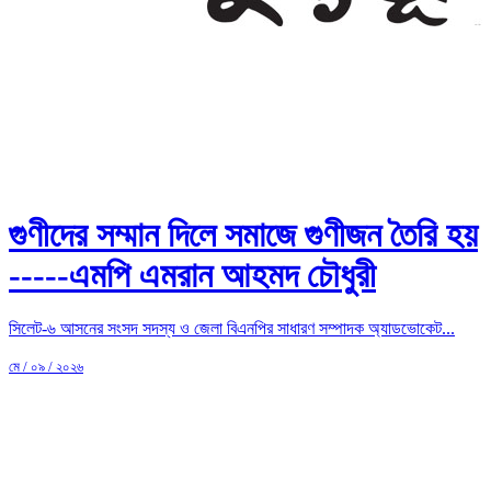
গুণীদের সম্মান দিলে সমাজে গুণীজন তৈরি হয়
-----এমপি এমরান আহমদ চৌধুরী
সিলেট-৬ আসনের সংসদ সদস্য ও জেলা বিএনপির সাধারণ সম্পাদক অ্যাডভোকেট...
মে / ০৯ / ২০২৬