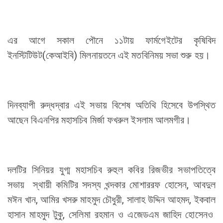
এর আগে সকাল পৌনে ১১টায় ফার্মগেইটের কৃষিবিদ
ইনস্টিটিউট(কেআইবি) মিলনায়তনে এই মতবিনিময় সভা শুরু হয়।
দিনব্যাপী রুদ্ধদ্বার এই সভায় বিশেষ অতিথি হিসেবে উপস্থিত
আছেন বিএনপির মহাসচিব মির্জা ফখরুল ইসলাম আলমগীর।
দলটির সিনিয়র যুগ্ম মহাসচিব রুহুল কবির রিজভীর সভাপতিত্বে
সভায় স্থায়ী কমিটির সদস্য খন্দকার মোশাররফ হোসেন, আবদুল
মঈন খান, আমির খসরু মাহমুদ চৌধুরী, সালাহ উদ্দিন আহমদ, ইকবাল
হাসান মাহমুদ টুকু, সেলিমা রহমান ও এজেডএম জাহিদ হোসেনও