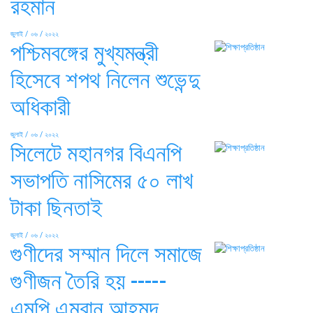
রহমান
জুলাই / ০৬ / ২০২২
পশ্চিমবঙ্গের মুখ্যমন্ত্রী
হিসেবে শপথ নিলেন শুভেন্দু
অধিকারী
জুলাই / ০৬ / ২০২২
সিলেটে মহানগর বিএনপি
সভাপতি নাসিমের ৫০ লাখ
টাকা ছিনতাই
জুলাই / ০৬ / ২০২২
গুণীদের সম্মান দিলে সমাজে
গুণীজন তৈরি হয় -----
এমপি এমরান আহমদ