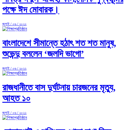
পক্ষে ঈদ মোবারক।
জুলাই / ০৬ / ২০২২
বাংলাদেশে সীমান্তে হঠাৎ শত শত মানুষ,
শুভেন্দু বললেন ‘জলদি ভাগো’
জুলাই / ০৬ / ২০২২
রাজধানীতে বাস দুর্ঘটনায় চারজনের মৃত্যু,
আহত ১০
জুলাই / ০৬ / ২০২২