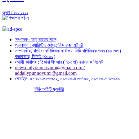
জুলাই / ০৬ / ২০২২
সম্পাদক : আবু তালেব মুরাদ
প্রকাশক : ব্যারিস্টার মোস্তাকিম রাজা চৌধুরী
সম্পাদকীয়, বার্তা ও বাণিজ্যিক কার্যালয়: সিটি বাণিজ্যিক ভবন (১ম তলা)
বন্দরবাজার, সিলেট (৩১০০)
স্থায়ী কার্যালয় : ঠিকানা টাওয়ার (নিচতলা) নয়াসড়ক সিলেট
newsdailypunnovumi@gmail.com /
addailypunnovumi@gmail.com
মোবাইল: ০১৭১১-৫৮৭৩২২, ০১৭৫৯-৪৮৮৪০৫, ০১৭৮৯-৭৭৬৬২৯
পোর্টাল বাস্তবায়নে :
বিডি আইটি ফ্যাক্টরি