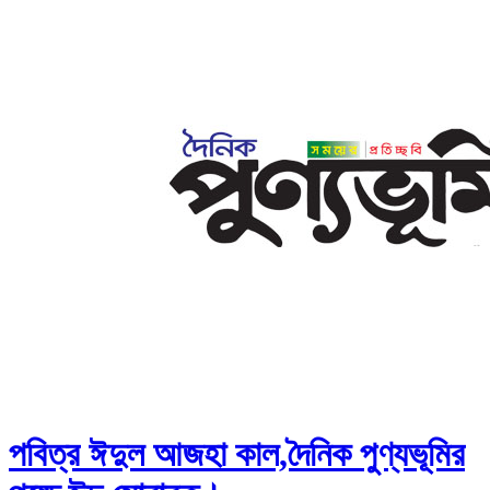
পবিত্র ঈদুল আজহা কাল,দৈনিক পুণ্যভূমির