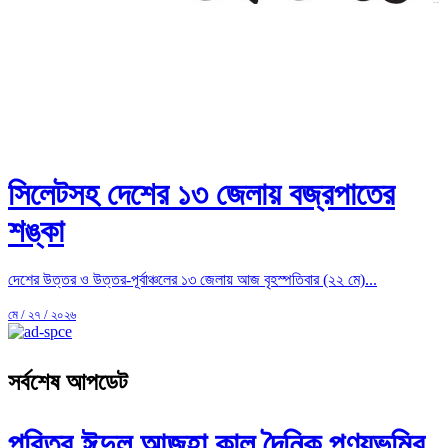
সিলেটসহ দেশের ১৩ জেলায় বজ্রপাতের
শঙ্কা
দেশের উত্তর ও উত্তর-পূর্বাঞ্চলের ১৩ জেলায় আজ বৃহস্পতিবার (২২ মে)...
মে / ২৭ / ২০২৬
সর্বশেষ আপডেট
পবিত্র ঈদুল আজহা কাল,দৈনিক পুণ্যভূমির