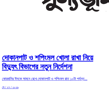
দোকানপাট ও শপিংমল খোলা রাখা নিয়ে
বিদ্যুৎ বিভাগের নতুন নির্দেশনা
কোরবানির ঈদকে সামনে রেখে দোকানপাট ও শপিংমল রাত ১০টা পর্যন্ত...
মে / ২৭ / ২০২৬