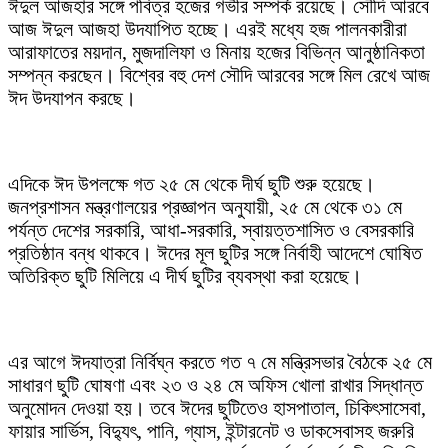
ঈদুল আজহার সঙ্গে পবিত্র হজের গভীর সম্পর্ক রয়েছে। সৌদি আরবে
আজ ঈদুল আজহা উদযাপিত হচ্ছে। এরই মধ্যে হজ পালনকারীরা
আরাফাতের ময়দান, মুজদালিফা ও মিনায় হজের বিভিন্ন আনুষ্ঠানিকতা
সম্পন্ন করছেন। বিশ্বের বহু দেশ সৌদি আরবের সঙ্গে মিল রেখে আজ
ঈদ উদযাপন করছে।
এদিকে ঈদ উপলক্ষে গত ২৫ মে থেকে দীর্ঘ ছুটি শুরু হয়েছে।
জনপ্রশাসন মন্ত্রণালয়ের প্রজ্ঞাপন অনুযায়ী, ২৫ মে থেকে ৩১ মে
পর্যন্ত দেশের সরকারি, আধা-সরকারি, স্বায়ত্তশাসিত ও বেসরকারি
প্রতিষ্ঠান বন্ধ থাকবে। ঈদের মূল ছুটির সঙ্গে নির্বাহী আদেশে ঘোষিত
অতিরিক্ত ছুটি মিলিয়ে এ দীর্ঘ ছুটির ব্যবস্থা করা হয়েছে।
এর আগে ঈদযাত্রা নির্বিঘ্ন করতে গত ৭ মে মন্ত্রিসভার বৈঠকে ২৫ মে
সাধারণ ছুটি ঘোষণা এবং ২৩ ও ২৪ মে অফিস খোলা রাখার সিদ্ধান্ত
অনুমোদন দেওয়া হয়। তবে ঈদের ছুটিতেও হাসপাতাল, চিকিৎসাসেবা,
ফায়ার সার্ভিস, বিদ্যুৎ, পানি, গ্যাস, ইন্টারনেট ও ডাকসেবাসহ জরুরি