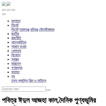
মূলপাতা
সিলেট
সিলেট
সুনামগঞ্জ
হবিগঞ্জ
মৌলভীবাজার
জাতীয়
রাজনীতি
আন্তর্জাতিক
প্রবাস সংবাদ
খেলাধুলা
বিনোদন
স্বাস্থ্য
সারাদেশ
গণমাধ্যম
মতামত
সব
তথ্য প্রযুক্তি
শিল্প ও সাহিত্য
পবিত্র ঈদুল আজহা কাল,দৈনিক পুণ্যভূমির