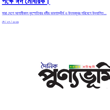
পক্ষে ঈদ মোবারক।
সারা দেশে আগামীকাল বৃহস্পতিবার ধর্মীয় ভাবগাম্ভীর্য ও উৎসবমুখর পরিবেশে উদযাপিত...
মে / ২৭ / ২০২৬