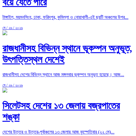
বয়ে যেতে পারে
টাঙ্গাইল, ময়মনসিংহ, ঢাকা, ফরিদপুর, কুমিল্লা ও নোয়াখালী-এই ছয়টি অঞ্চলের উপর...
মে / ২৬ / ২০২৬
রাজধানীসহ বিভিন্ন স্থানে ভূকম্পন অনুভূত,
উৎপত্তিস্থল দেশেই
রাজধানীসহ দেশের বিভিন্ন স্থানে আজ মঙ্গলবার ভূকম্পন অনুভূত হয়েছে। আজ...
মে / ২৬ / ২০২৬
সিলেটসহ দেশের ১৩ জেলায় বজ্রপাতের
শঙ্কা
দেশের উত্তর ও উত্তর-পূর্বাঞ্চলের ১৩ জেলায় আজ বৃহস্পতিবার (২২ মে)...