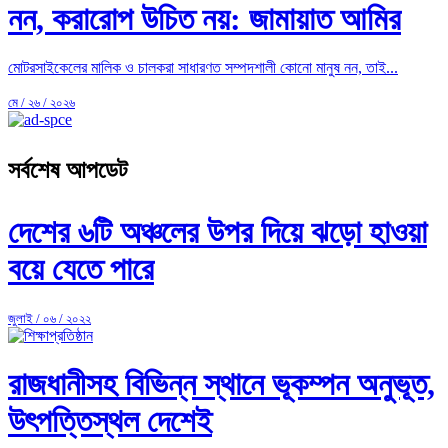
নন, করারোপ উচিত নয়: জামায়াত আমির
মোটরসাইকেলের মালিক ও চালকরা সাধারণত সম্পদশালী কোনো মানুষ নন, তাই...
মে / ২৬ / ২০২৬
সর্বশেষ আপডেট
দেশের ৬টি অঞ্চলের উপর দিয়ে ঝড়ো হাওয়া
বয়ে যেতে পারে
জুলাই / ০৬ / ২০২২
রাজধানীসহ বিভিন্ন স্থানে ভূকম্পন অনুভূত,
উৎপত্তিস্থল দেশেই