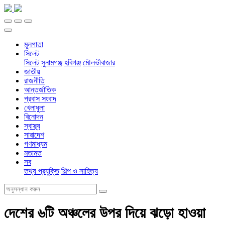
মূলপাতা
সিলেট
সিলেট
সুনামগঞ্জ
হবিগঞ্জ
মৌলভীবাজার
জাতীয়
রাজনীতি
আন্তর্জাতিক
প্রবাস সংবাদ
খেলাধুলা
বিনোদন
স্বাস্থ্য
সারাদেশ
গণমাধ্যম
মতামত
সব
তথ্য প্রযুক্তি
শিল্প ও সাহিত্য
দেশের ৬টি অঞ্চলের উপর দিয়ে ঝড়ো হাওয়া