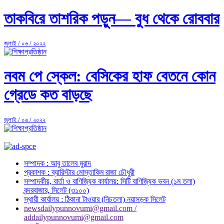
তাকবিরে তাশরিক পড়ুন— বুধ থেকে রোববার
জুলাই / ০৬ / ২০২২
নবম পে স্কেল: বেসিকের হাফ বেতনে কোন
গ্রেডে কত বাড়ছে
জুলাই / ০৬ / ২০২২
সম্পাদক : আবু তালেব মুরাদ
প্রকাশক : ব্যারিস্টার মোস্তাকিম রাজা চৌধুরী
সম্পাদকীয়, বার্তা ও বাণিজ্যিক কার্যালয়: সিটি বাণিজ্যিক ভবন (১ম তলা)
বন্দরবাজার, সিলেট (৩১০০)
স্থায়ী কার্যালয় : ঠিকানা টাওয়ার (নিচতলা) নয়াসড়ক সিলেট
newsdailypunnovumi@gmail.com /
addailypunnovumi@gmail.com