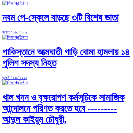
নবম পে-স্কেলে বাড়ছে ৩টি বিশেষ ভাতা
জুলাই / ০৬ / ২০২২
পাকিস্তানে আত্মঘাতী গাড়ি বোমা হামলায় ১৪
পুলিশ সদস্য নিহত
জুলাই / ০৬ / ২০২২
খাল খনন ও বৃক্ষরোপণ কর্মসূচিকে সামাজিক
আন্দোলনে পরিণত করতে হবে ---------
আব্দুল কাইয়ুম চৌধুরী,