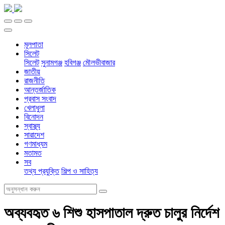
মূলপাতা
সিলেট
সিলেট
সুনামগঞ্জ
হবিগঞ্জ
মৌলভীবাজার
জাতীয়
রাজনীতি
আন্তর্জাতিক
প্রবাস সংবাদ
খেলাধুলা
বিনোদন
স্বাস্থ্য
সারাদেশ
গণমাধ্যম
মতামত
সব
তথ্য প্রযুক্তি
শিল্প ও সাহিত্য
অব্যবহৃত ৬ শিশু হাসপাতাল দ্রুত চালুর নির্দেশ