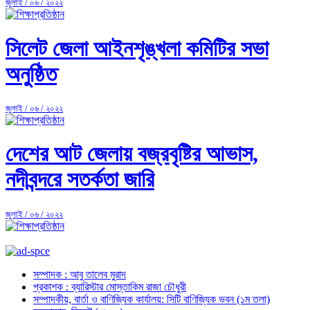
জুলাই / ০৬ / ২০২২
সিলেট জেলা আইনশৃঙ্খলা কমিটির সভা
অনুষ্ঠিত
জুলাই / ০৬ / ২০২২
দেশের আট জেলায় বজ্রবৃষ্টির আভাস,
নদীবন্দরে সতর্কতা জারি
জুলাই / ০৬ / ২০২২
সম্পাদক : আবু তালেব মুরাদ
প্রকাশক : ব্যারিস্টার মোস্তাকিম রাজা চৌধুরী
সম্পাদকীয়, বার্তা ও বাণিজ্যিক কার্যালয়: সিটি বাণিজ্যিক ভবন (১ম তলা)