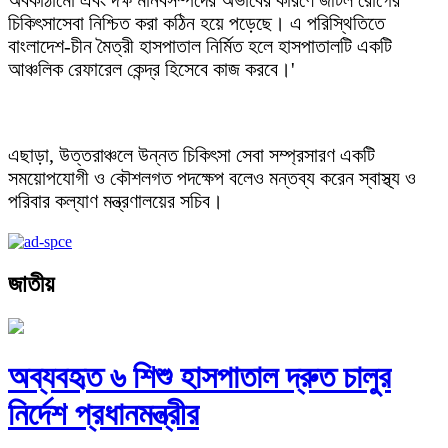
অবকাঠামো এবং দক্ষ মানবসম্পদের অভাবের কারণে জটিল রোগের
চিকিৎসাসেবা নিশ্চিত করা কঠিন হয়ে পড়েছে। এ পরিস্থিতিতে
বাংলাদেশ-চীন মৈত্রী হাসপাতাল নির্মিত হলে হাসপাতালটি একটি
আঞ্চলিক রেফারেল কেন্দ্র হিসেবে কাজ করবে।'
এছাড়া, উত্তরাঞ্চলে উন্নত চিকিৎসা সেবা সম্প্রসারণ একটি
সময়োপযোগী ও কৌশলগত পদক্ষেপ বলেও মন্তব্য করেন স্বাস্থ্য ও
পরিবার কল্যাণ মন্ত্রণালয়ের সচিব।
জাতীয়
অব্যবহৃত ৬ শিশু হাসপাতাল দ্রুত চালুর
নির্দেশ প্রধানমন্ত্রীর