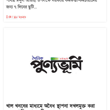
পবিত্র ঈদুল আজহা উপলক্ষে সরকারি কর্মকর্তা-কর্মচারীদের
জন্য ৭ দিনের ছুটি...
মে / ১১ / ২০২৬
খাল খননের মাধ্যমে অবৈধ স্থাপনা দখলমুক্ত করা