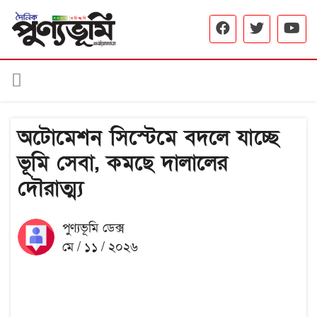
অটোমেশন সিস্টেমে বদলে যাচ্ছে
ভূমি সেবা, কমছে দালালের
দৌরাত্ম্য
পুণ্যভূমি ডেক্স
মে / ১১ / ২০২৬