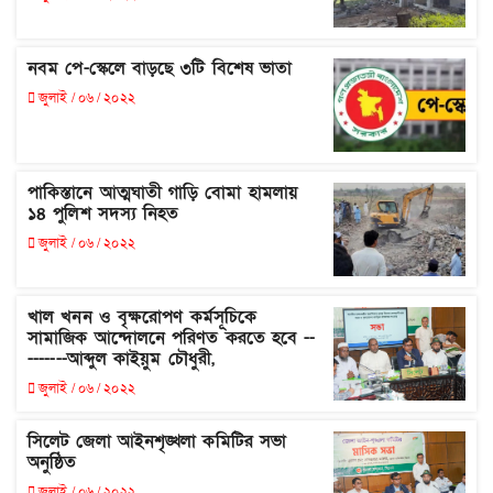
নবম পে-স্কেলে বাড়ছে ৩টি বিশেষ ভাতা
জুলাই / ০৬ / ২০২২
পাকিস্তানে আত্মঘাতী গাড়ি বোমা হামলায়
১৪ পুলিশ সদস্য নিহত
জুলাই / ০৬ / ২০২২
খাল খনন ও বৃক্ষরোপণ কর্মসূচিকে
সামাজিক আন্দোলনে পরিণত করতে হবে --
-------আব্দুল কাইয়ুম চৌধুরী,
জুলাই / ০৬ / ২০২২
সিলেট জেলা আইনশৃঙ্খলা কমিটির সভা
অনুষ্ঠিত
জুলাই / ০৬ / ২০২২