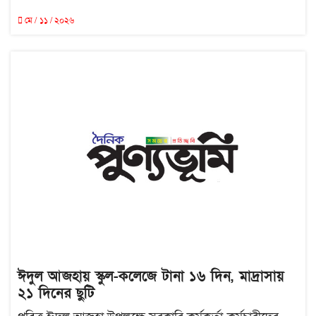
মে / ১১ / ২০২৬
ঈদুল আজহায় স্কুল-কলেজে টানা ১৬ দিন, মাদ্রাসায়
২১ দিনের ছুটি