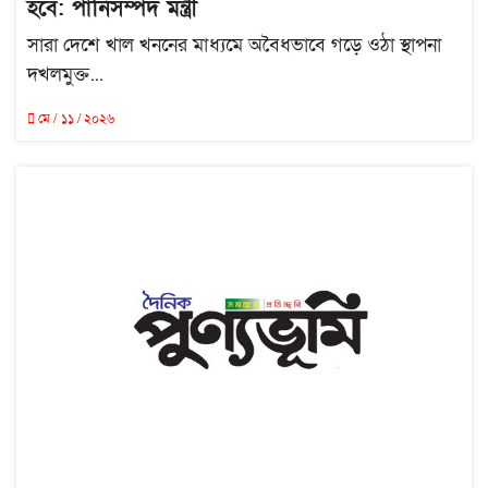
হবে: পানিসম্পদ মন্ত্রী
সারা দেশে খাল খননের মাধ্যমে অবৈধভাবে গড়ে ওঠা স্থাপনা
দখলমুক্ত...
মে / ১১ / ২০২৬