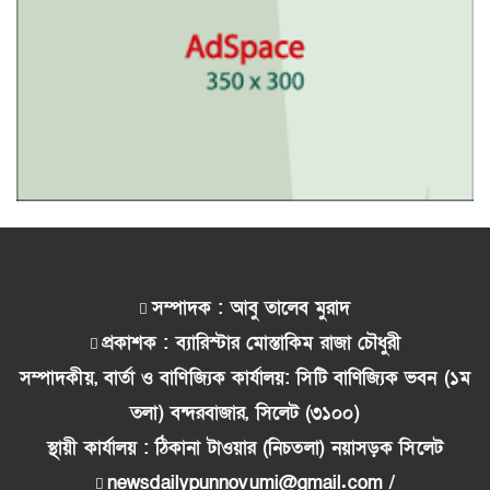
সম্পাদক : আবু তালেব মুরাদ
প্রকাশক : ব্যারিস্টার মোস্তাকিম রাজা চৌধুরী
সম্পাদকীয়, বার্তা ও বাণিজ্যিক কার্যালয়: সিটি বাণিজ্যিক ভবন (১ম
তলা) বন্দরবাজার, সিলেট (৩১০০)
স্থায়ী কার্যালয় : ঠিকানা টাওয়ার (নিচতলা) নয়াসড়ক সিলেট
newsdailypunnovumi@gmail.com /