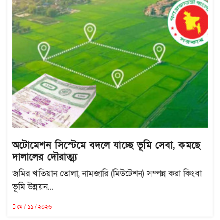
অটোমেশন সিস্টেমে বদলে যাচ্ছে ভূমি সেবা, কমছে
দালালের দৌরাত্ম্য
জমির খতিয়ান তোলা, নামজারি (মিউটেশন) সম্পন্ন করা কিংবা
ভূমি উন্নয়ন...
মে / ১১ / ২০২৬