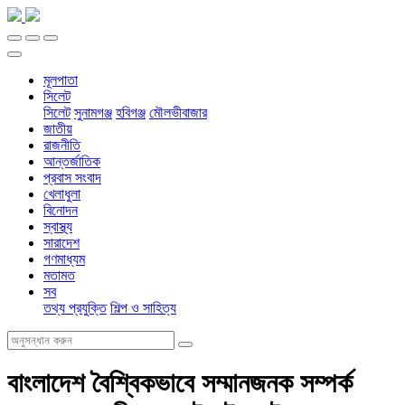
মূলপাতা
সিলেট
সিলেট
সুনামগঞ্জ
হবিগঞ্জ
মৌলভীবাজার
জাতীয়
রাজনীতি
আন্তর্জাতিক
প্রবাস সংবাদ
খেলাধুলা
বিনোদন
স্বাস্থ্য
সারাদেশ
গণমাধ্যম
মতামত
সব
তথ্য প্রযুক্তি
শিল্প ও সাহিত্য
বাংলাদেশ বৈশ্বিকভাবে সম্মানজনক সম্পর্ক