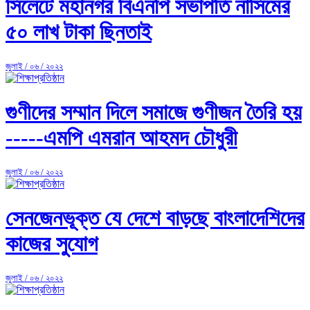
সিলেটে মহানগর বিএনপি সভাপতি নাসিমের
৫০ লাখ টাকা ছিনতাই
জুলাই / ০৬ / ২০২২
গুণীদের সম্মান দিলে সমাজে গুণীজন তৈরি হয়
-----এমপি এমরান আহমদ চৌধুরী
জুলাই / ০৬ / ২০২২
সেনজেনভূক্ত যে দেশে বাড়ছে বাংলাদেশিদের
কাজের সুযোগ
জুলাই / ০৬ / ২০২২