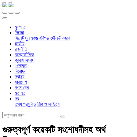
মূলপাতা
সিলেট
সিলেট
সুনামগঞ্জ
হবিগঞ্জ
মৌলভীবাজার
জাতীয়
রাজনীতি
আন্তর্জাতিক
প্রবাস সংবাদ
খেলাধুলা
বিনোদন
স্বাস্থ্য
সারাদেশ
গণমাধ্যম
মতামত
সব
তথ্য প্রযুক্তি
শিল্প ও সাহিত্য
গুরুত্বপূর্ণ কয়েকটি সংশোধনীসহ অর্থ