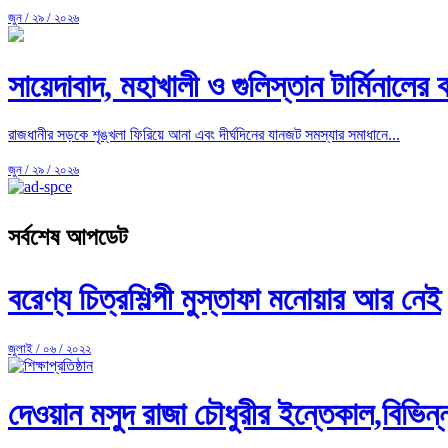
জুন / ২৯ / ২০২৬
সায়েদাবাদ, মহাখালী ও গুলিস্তান টার্মিনালের ব
রাজধানীর সড়কে শৃঙ্খলা ফিরিয়ে আনা এবং দীর্ঘদিনের যানজট সমস্যার সমাধানে...
জুন / ২৯ / ২০২৬
সর্বশেষ আপডেট
বরেণ্য চিত্রশিল্পী মুস্তাফা মনোয়ার আর নেই
জুলাই / ০৬ / ২০২২
দেওয়ান মসুদ রাজা চৌধুরীর ইন্তেকাল,বিভি