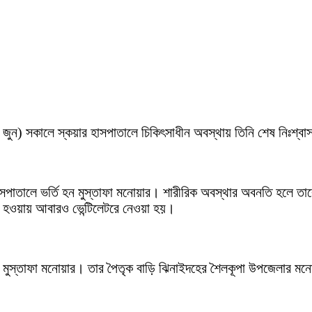
২৯ জুন) সকালে স্কয়ার হাসপাতালে চিকিৎসাধীন অবস্থায় তিনি শেষ নিঃশ
পাতালে ভর্তি হন মুস্তাফা মনোয়ার। শারীরিক অবস্থার অবনতি হলে তাক
তি হওয়ায় আবারও ভেন্টিলেটরে নেওয়া হয়।
েন মুস্তাফা মনোয়ার। তার পৈতৃক বাড়ি ঝিনাইদহের শৈলকূপা উপজেলার মন