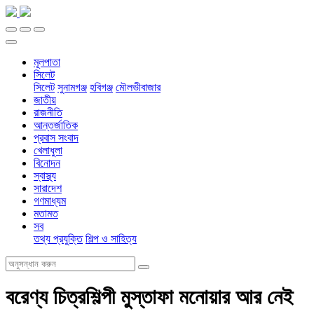
মূলপাতা
সিলেট
সিলেট
সুনামগঞ্জ
হবিগঞ্জ
মৌলভীবাজার
জাতীয়
রাজনীতি
আন্তর্জাতিক
প্রবাস সংবাদ
খেলাধুলা
বিনোদন
স্বাস্থ্য
সারাদেশ
গণমাধ্যম
মতামত
সব
তথ্য প্রযুক্তি
শিল্প ও সাহিত্য
বরেণ্য চিত্রশিল্পী মুস্তাফা মনোয়ার আর নেই