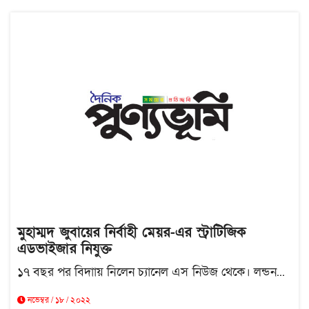
মুহাম্মদ জুবায়ের নির্বাহী মেয়র-এর স্ট্রাটিজিক
এডভাইজার নিযুক্ত
১৭ বছর পর বিদাায় নিলেন চ্যানেল এস নিউজ থেকে। লন্ডন...
নভেম্বর / ১৮ / ২০২২