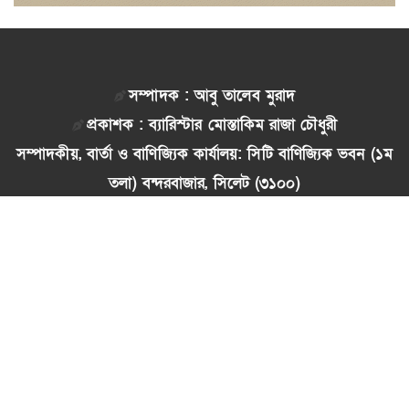
সম্পাদক : আবু তালেব মুরাদ
প্রকাশক : ব্যারিস্টার মোস্তাকিম রাজা চৌধুরী
সম্পাদকীয়, বার্তা ও বাণিজ্যিক কার্যালয়: সিটি বাণিজ্যিক ভবন (১ম
তলা) বন্দরবাজার, সিলেট (৩১০০)
স্থায়ী কার্যালয় : ঠিকানা টাওয়ার (নিচতলা) নয়াসড়ক সিলেট
newsdailypunnovumi@gmail.com /
addailypunnovumi@gmail.com
মোবাইল: ০১৭১১-৫৮৭৩২২, ০১৭৫৯-৪৮৮৪০৫,
০১৭৮৯-৭৭৬৬২৯