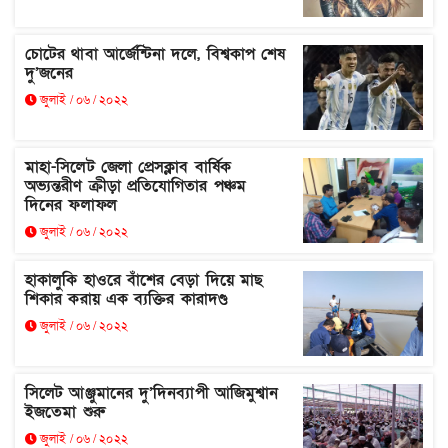
চোটের থাবা আর্জেন্টিনা দলে, বিশ্বকাপ শেষ
দু’জনের
জুলাই / ০৬ / ২০২২
মাহা-সিলেট জেলা প্রেসক্লাব বার্ষিক
অভ্যন্তরীণ ক্রীড়া প্রতিযোগিতার পঞ্চম
দিনের ফলাফল
জুলাই / ০৬ / ২০২২
হাকালুকি হাওরে বাঁশের বেড়া দিয়ে মাছ
শিকার করায় এক ব্যক্তির কারাদণ্ড
জুলাই / ০৬ / ২০২২
সিলেট আঞ্জুমানের দু’দিনব্যাপী আজিমুশ্বান
ইজতেমা শুরু
জুলাই / ০৬ / ২০২২