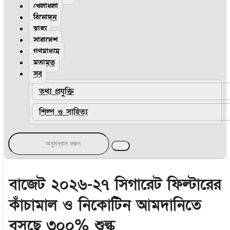
খেলাধুলা
বিনোদন
স্বাস্থ্য
সারাদেশ
গণমাধ্যম
মতামত
সব
তথ্য প্রযুক্তি
শিল্প ও সাহিত্য
বাজেট ২০২৬-২৭ সিগারেট ফিল্টারের
কাঁচামাল ও নিকোটিন আমদানিতে
বসছে ৩০০% শুল্ক