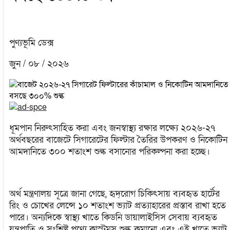
পুণ্যভূমি ডেক্স
জুন / ০৮ / ২০২৬
ধূমপান নিরুৎসাহিত করা এবং জনস্বাস্থ্য রক্ষার লক্ষ্যে ২০২৬-২৭
অর্থবছরের বাজেটে সিগারেটের ফিল্টার তৈরির উপকরণ ও নিকোটিন
আমদানিতে ৩০০ শতাংশ শুল্ক বসানোর পরিকল্পনা করা হচ্ছে।
অর্থ মন্ত্রণালয় সূত্রে জানা গেছে, হৃদ্‌রোগ চিকিৎসায় ব্যবহৃত হার্টের
রিং ও চোখের লেন্সে ১০ শতাংশ ভ্যাট প্রত্যাহারের প্রস্তাব রাখা হতে
পারে। অন্যদিকে স্বাস্থ্য খাতে কিডনি ডায়ালাইসিস সেবায় ব্যবহৃত
যন্ত্রপাতি ও সংশ্লিষ্ট পণ্যে কাস্টমস শুল্ক কমানো এবং এই খাতে ভ্যাট