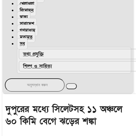
খেলাধুলা
বিনোদন
স্বাস্থ্য
সারাদেশ
গণমাধ্যম
মতামত
সব
তথ্য প্রযুক্তি
শিল্প ও সাহিত্য
দুপুরের মধ্যে সিলেটসহ ১১ অঞ্চলে
৬০ কিমি বেগে ঝড়ের শঙ্কা