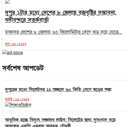
দুপুর ১টার মধ্যে দেশের ৮ জেলায় বজ্রবৃষ্টির সম্ভাবনা,
নদীবন্দরে সতর্কবার্তা
ঢাকাসহ দেশের ৮ জেলায় ৬০ কিলোমিটার বেগে ঝড় বয়ে যেতে...
জুন / ০৮ / ২০২৬
সর্বশেষ আপডেট
দুপুরের মধ্যে সিলেটসহ ১১ অঞ্চলে ৬০ কিমি বেগে ঝড়ের শঙ্কা
জুলাই / ০৬ / ২০২২
আধুনিক হচ্ছে বিদ্যুৎ সঞ্চালন লাইন: সিলেটের জন্য সুসংবাদ বয়ে
আনলেন এমপি এমরান আহমদ চৌধুরী