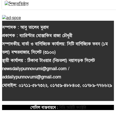
সম্পাদক : আবু তালেব মুরাদ
প্রকাশক : ব্যারিস্টার মোস্তাকিম রাজা চৌধুরী
সম্পাদকীয়, বার্তা ও বাণিজ্যিক কার্যালয়: সিটি বাণিজ্যিক ভবন (১ম
তলা) বন্দরবাজার, সিলেট (৩১০০)
স্থায়ী কার্যালয় : ঠিকানা টাওয়ার (নিচতলা) নয়াসড়ক সিলেট
newsdailypunnovumi@gmail.com /
addailypunnovumi@gmail.com
মোবাইল: ০১৭১১-৫৮৭৩২২, ০১৭৫৯-৪৮৮৪০৫, ০১৭৮৯-৭৭৬৬২৯
পোর্টাল বাস্তবায়নে :
বিডি আইটি ফ্যাক্টরি