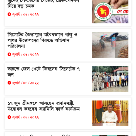
জুনেই পে-স্কেলের গেজেট, গ্রেড-পেনশন
নিয়ে বড় চমক
জুলাই / ০৬ / ২০২২
সিলেটের জৈন্তাপুরে অবৈধভাবে বালু ও
পাথর উত্তোলনের বিরুদ্ধে অভিযান
পরিচালনা
জুলাই / ০৬ / ২০২২
ভারতে জেল খেটে ফিরলেন সিলেটের ৭
জন
জুলাই / ০৬ / ২০২২
১৭ জুন শ্রীমঙ্গলে আসছেন প্রধানমন্ত্রী,
উদ্বোধন করবেন ফ্যামিলি কার্ড কার্যক্রম
জুলাই / ০৬ / ২০২২