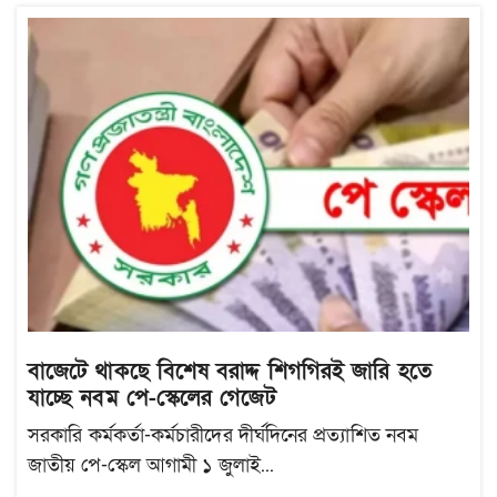
বাজেটে থাকছে বিশেষ বরাদ্দ শিগগিরই জারি হতে
যাচ্ছে নবম পে-স্কেলের গেজেট
সরকারি কর্মকর্তা-কর্মচারীদের দীর্ঘদিনের প্রত্যাশিত নবম
জাতীয় পে-স্কেল আগামী ১ জুলাই...