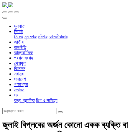
মূলপাতা
সিলেট
সিলেট
সুনামগঞ্জ
হবিগঞ্জ
মৌলভীবাজার
জাতীয়
রাজনীতি
আন্তর্জাতিক
প্রবাস সংবাদ
খেলাধুলা
বিনোদন
স্বাস্থ্য
সারাদেশ
গণমাধ্যম
মতামত
সব
তথ্য প্রযুক্তি
শিল্প ও সাহিত্য
জুলাই বিপ্লবের অর্জন কোনো একক ব্যক্তি বা