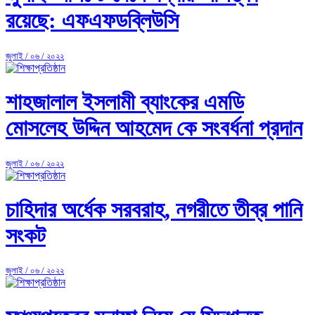
রয়েছে: এফএফডব্লিউসি
জুলাই / ০৬ / ২০২২
শাহজালাল ইসলামী ব্যাংকের এমডি
মোসলেহ উদ্দিন আহমেদ কে সংবর্ধনা প্রদান
জুলাই / ০৬ / ২০২২
চাহিদার অর্ধেক সরবরাহ, নগরীতে তীব্র পানি
সংকট
জুলাই / ০৬ / ২০২২