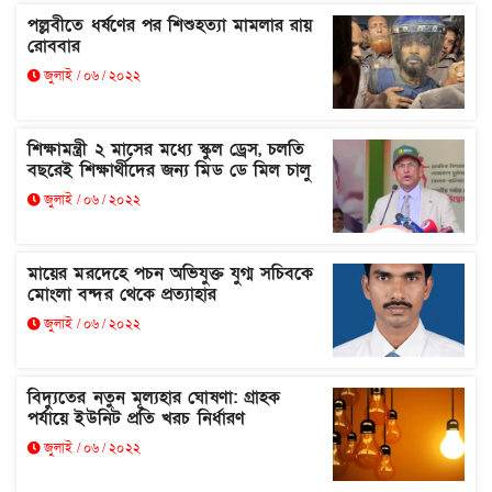
পল্লবীতে ধর্ষণের পর শিশুহত্যা মামলার রায়
রোববার
জুলাই / ০৬ / ২০২২
শিক্ষামন্ত্রী ২ মাসের মধ্যে স্কুল ড্রেস, চলতি
বছরেই শিক্ষার্থীদের জন্য মিড ডে মিল চালু
জুলাই / ০৬ / ২০২২
মায়ের মরদেহে পচন অভিযুক্ত যুগ্ম সচিবকে
মোংলা বন্দর থেকে প্রত্যাহার
জুলাই / ০৬ / ২০২২
বিদ্যুতের নতুন মূল্যহার ঘোষণা: গ্রাহক
পর্যায়ে ইউনিট প্রতি খরচ নির্ধারণ
জুলাই / ০৬ / ২০২২