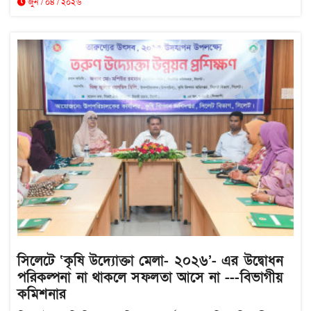
জুন / ০৪ / ২০২৬
সিলেটে ‘কৃষি উদ্যোক্তা মেলা- ২০২৬’- এর উদ্বোধন
পরিকল্পনা না থাকলে সফলতা আসে না ---বিভাগীয়
কমিশনার