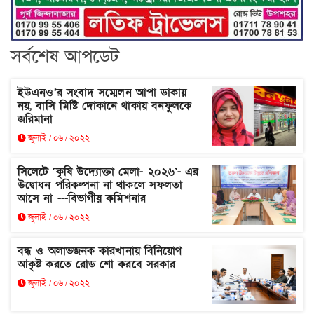
সর্বশেষ আপডেট
ইউএনও’র সংবাদ সম্মেলন আপা ডাকায়
নয়, বাসি মিষ্টি দোকানে থাকায় বনফুলকে
জরিমানা
জুলাই / ০৬ / ২০২২
সিলেটে ‘কৃষি উদ্যোক্তা মেলা- ২০২৬’- এর
উদ্বোধন পরিকল্পনা না থাকলে সফলতা
আসে না ---বিভাগীয় কমিশনার
জুলাই / ০৬ / ২০২২
বন্ধ ও অলাভজনক কারখানায় বিনিয়োগ
আকৃষ্ট করতে রোড শো করবে সরকার
জুলাই / ০৬ / ২০২২