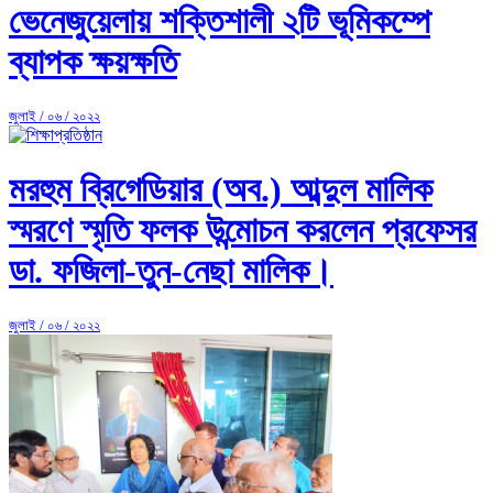
ভেনেজুয়েলায় শক্তিশালী ২টি ভূমিকম্পে
ব্যাপক ক্ষয়ক্ষতি
জুলাই / ০৬ / ২০২২
মরহুম ব্রিগেডিয়ার (অব.) আব্দুল মালিক
স্মরণে স্মৃতি ফলক উন্মোচন করলেন প্রফেসর
ডা. ফজিলা-তুন-নেছা মালিক।
জুলাই / ০৬ / ২০২২