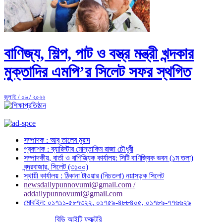
বাণিজ্য, শিল্প, পাট ও বস্ত্র মন্ত্রী খন্দকার
মুক্তাদির এমপি’র সিলেট সফর স্থগিত
জুলাই / ০৬ / ২০২২
সম্পাদক : আবু তালেব মুরাদ
প্রকাশক : ব্যারিস্টার মোস্তাকিম রাজা চৌধুরী
সম্পাদকীয়, বার্তা ও বাণিজ্যিক কার্যালয়: সিটি বাণিজ্যিক ভবন (১ম তলা)
বন্দরবাজার, সিলেট (৩১০০)
স্থায়ী কার্যালয় : ঠিকানা টাওয়ার (নিচতলা) নয়াসড়ক সিলেট
newsdailypunnovumi@gmail.com /
addailypunnovumi@gmail.com
মোবাইল: ০১৭১১-৫৮৭৩২২, ০১৭৫৯-৪৮৮৪০৫, ০১৭৮৯-৭৭৬৬২৯
পোর্টাল বাস্তবায়নে :
বিডি আইটি ফ্যাক্টরি