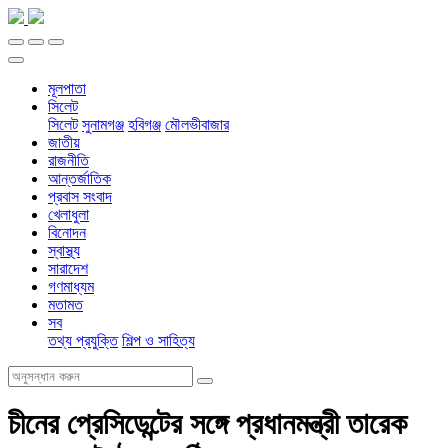
মূলপাতা
সিলেট
সিলেট
সুনামগঞ্জ
হবিগঞ্জ
মৌলভীবাজার
জাতীয়
রাজনীতি
আন্তর্জাতিক
প্রবাস সংবাদ
খেলাধুলা
বিনোদন
স্বাস্থ্য
সারাদেশ
গণমাধ্যম
মতামত
সব
তথ্য প্রযুক্তি
শিল্প ও সাহিত্য
চীনের প্রেসিডেন্টের সঙ্গে প্রধানমন্ত্রী তারেক