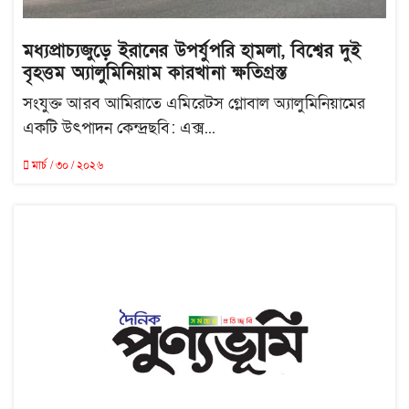
মধ্যপ্রাচ্যজুড়ে ইরানের উপর্যুপরি হামলা, বিশ্বের দুই
বৃহত্তম অ্যালুমিনিয়াম কারখানা ক্ষতিগ্রস্ত
সংযুক্ত আরব আমিরাতে এমিরেটস গ্লোবাল অ্যালুমিনিয়ামের
একটি উৎপাদন কেন্দ্রছবি: এক্স...
মার্চ / ৩০ / ২০২৬