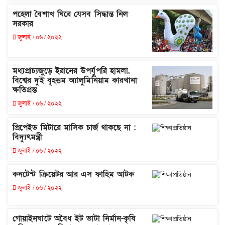
পহেলা বৈশাখ ঘিরে যেসব সিদ্ধান্ত নিল
সরকার
জুলাই / ০৬ / ২০২২
মধ্যপ্রাচ্যজুড়ে ইরানের উপর্যুপরি হামলা,
বিশ্বের দুই বৃহত্তম অ্যালুমিনিয়াম কারখানা
ক্ষতিগ্রস্ত
জুলাই / ০৬ / ২০২২
প্রিপেইড মিটারে মাসিক চার্জ থাকছে না :
বিদ্যুৎমন্ত্রী
জুলাই / ০৬ / ২০২২
কনটেন্ট ক্রিয়েটর আর এস ফাহিম আটক
জুলাই / ০৬ / ২০২২
গোয়াইনঘাটে অবৈধ ইট ভাটা নির্মান-কৃষি