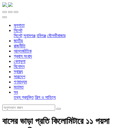
মূলপাতা
সিলেট
সিলেট
সুনামগঞ্জ
হবিগঞ্জ
মৌলভীবাজার
জাতীয়
রাজনীতি
আন্তর্জাতিক
প্রবাস সংবাদ
খেলাধুলা
বিনোদন
স্বাস্থ্য
সারাদেশ
গণমাধ্যম
মতামত
সব
তথ্য প্রযুক্তি
শিল্প ও সাহিত্য
বাসের ভাড়া প্রতি কিলোমিটারে ১১ পয়সা