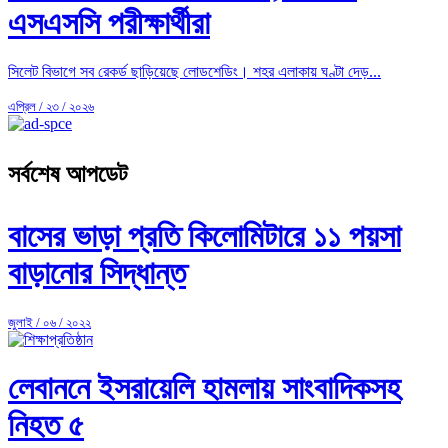
এসএসসি পরীক্ষার্থীরা
সিলেট বিভাগে সব রেকর্ড ছাড়িয়েছে লোডশেডিং। শহর এলাকায় ঘণ্টা দেড়...
এপ্রিল / ২৩ / ২০২৬
সর্বশেষ আপডেট
বাসের ভাড়া প্রতি কিলোমিটারে ১১ পয়সা
বাড়ানোর সিদ্ধান্ত
জুলাই / ০৬ / ২০২২
লেবাননে ইসরায়েলি হামলায় সাংবাদিকসহ
নিহত ৫