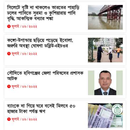
সিলেটে বৃষ্টি না থাকলেও ভারতের পাহাড়ি
ঢলের পানিতে সুরমা ও কুশিয়ারায় পানি
বৃদ্ধি, আকস্মিক বন্যার শঙ্কা
জুলাই / ০৬ / ২০২২
কঙ্গো-উগান্ডায় ছড়িয়ে পড়েছে ইবোলা,
জরুরি অবস্থা ঘোষণা ডব্লিউএইচওর
জুলাই / ০৬ / ২০২২
সৌদিতে হবিগঞ্জের জেলা পরিষদের প্রশাসক
আটক
জুলাই / ০৬ / ২০২২
ব্যাংকে না গিয়ে ঘরে বসেই মিলবে ৫০
হাজার টাকা পর্যন্ত ঋণ
জুলাই / ০৬ / ২০২২