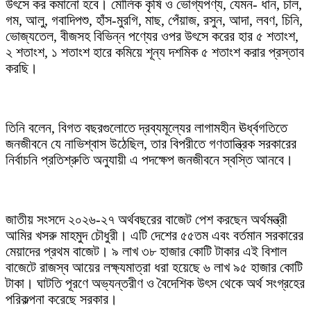
উৎসে কর কমানো হবে। মৌলিক কৃষি ও ভোগ্যপণ্য, যেমন- ধান, চাল,
গম, আলু, গবাদিপশু, হাঁস-মুরগি, মাছ, পেঁয়াজ, রসুন, আদা, লবণ, চিনি,
ভোজ্যতেল, বীজসহ বিভিন্ন পণ্যের ওপর উৎসে করের হার ৫ শতাংশ,
২ শতাংশ, ১ শতাংশ হারে কমিয়ে শূন্য দশমিক ৫ শতাংশ করার প্রস্তাব
করছি।
তিনি বলেন, বিগত বছরগুলোতে দ্রব্যমূল্যের লাগামহীন ঊর্ধ্বগতিতে
জনজীবনে যে নাভিশ্বাস উঠেছিল, তার বিপরীতে গণতান্ত্রিক সরকারের
নির্বাচনি প্রতিশ্রুতি অনুযায়ী এ পদক্ষেপ জনজীবনে স্বস্তি আনবে।
জাতীয় সংসদে ২০২৬-২৭ অর্থবছরের বাজেট পেশ করছেন অর্থমন্ত্রী
আমির খসরু মাহমুদ চৌধুরী। এটি দেশের ৫৫তম এবং বর্তমান সরকারের
মেয়াদের প্রথম বাজেট। ৯ লাখ ৩৮ হাজার কোটি টাকার এই বিশাল
বাজেটে রাজস্ব আয়ের লক্ষ্যমাত্রা ধরা হয়েছে ৬ লাখ ৯৫ হাজার কোটি
টাকা। ঘাটতি পূরণে অভ্যন্তরীণ ও বৈদেশিক উৎস থেকে অর্থ সংগ্রহের
পরিকল্পনা করেছে সরকার।