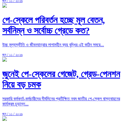
জুন / ১১ / ২০২৬
পে-স্কেলে পরিবর্তন হচ্ছে মূল বেতন,
সর্বনিম্ন ও সর্বোচ্চ গ্রেডে কত?
উচ্চ মূল্যস্ফীতি ও জীবনযাত্রার লাগামহীন ব্যয় বৃদ্ধির এই কঠিন সময়ে...
জুন / ১১ / ২০২৬
জুনেই পে-স্কেলের গেজেট, গ্রেড-পেনশন
নিয়ে বড় চমক
সরকারি কর্মকর্তা-কর্মচারীদের দীর্ঘদিনের প্রতীক্ষিত নবম জাতীয় পে-স্কেল বাস্তবায়নের
কার্যক্রম চূড়ান্ত...
জুন / ১১ / ২০২৬