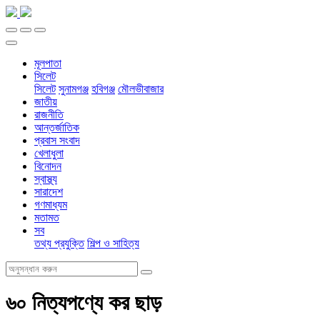
মূলপাতা
সিলেট
সিলেট
সুনামগঞ্জ
হবিগঞ্জ
মৌলভীবাজার
জাতীয়
রাজনীতি
আন্তর্জাতিক
প্রবাস সংবাদ
খেলাধুলা
বিনোদন
স্বাস্থ্য
সারাদেশ
গণমাধ্যম
মতামত
সব
তথ্য প্রযুক্তি
শিল্প ও সাহিত্য
৬০ নিত্যপণ্যে কর ছাড়