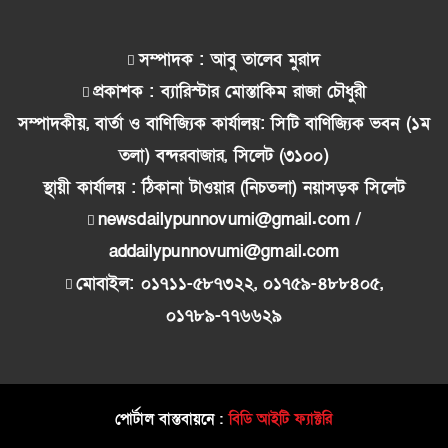
সম্পাদক : আবু তালেব মুরাদ
প্রকাশক : ব্যারিস্টার মোস্তাকিম রাজা চৌধুরী
সম্পাদকীয়, বার্তা ও বাণিজ্যিক কার্যালয়: সিটি বাণিজ্যিক ভবন (১ম
তলা) বন্দরবাজার, সিলেট (৩১০০)
স্থায়ী কার্যালয় : ঠিকানা টাওয়ার (নিচতলা) নয়াসড়ক সিলেট
newsdailypunnovumi@gmail.com /
addailypunnovumi@gmail.com
মোবাইল: ০১৭১১-৫৮৭৩২২, ০১৭৫৯-৪৮৮৪০৫,
০১৭৮৯-৭৭৬৬২৯
পোর্টাল বাস্তবায়নে :
বিডি আইটি ফ্যাক্টরি