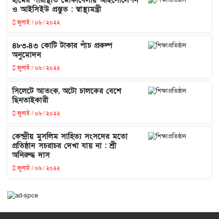
ও আইসিইউ প্রস্তুত : স্বাস্থ্যমন্ত্রী
জুলাই / ০৬ / ২০২২
৪৮৩.৪৩ কোটি টাকার পাঁচ প্রকল্প
অনুমোদন
জুলাই / ০৬ / ২০২২
সিলেটে আতংক, অটো চালকের বেশে
ছিনতাইকারী
জুলাই / ০৬ / ২০২২
কেন্দ্রীয় মুসলিম সাহিত্য সংসদের মতো
প্রতিষ্ঠান সচরাচর দেখা যায় না : শ্রী
অনিরুদ্ধ দাস
জুলাই / ০৬ / ২০২২