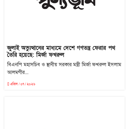
জুলাই অভ্যুত্থানের মাধ্যমে দেশে গণতন্ত্র ফেরার পথ
তৈরি হয়েছে: মির্জা ফখরুল
বিএনপি মহাসচিব ও স্থানীয় সরকার মন্ত্রী মির্জা ফখরুল ইসলাম
আলমগীর...
এপ্রিল / ০৭ / ২০২৬