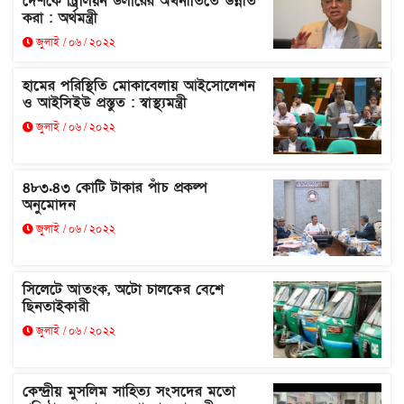
দেশকে ট্রিলিয়ন ডলারের অর্থনীতিতে উন্নীত
করা : অর্থমন্ত্রী
জুলাই / ০৬ / ২০২২
হামের পরিস্থিতি মোকাবেলায় আইসোলেশন
ও আইসিইউ প্রস্তুত : স্বাস্থ্যমন্ত্রী
জুলাই / ০৬ / ২০২২
৪৮৩.৪৩ কোটি টাকার পাঁচ প্রকল্প
অনুমোদন
জুলাই / ০৬ / ২০২২
সিলেটে আতংক, অটো চালকের বেশে
ছিনতাইকারী
জুলাই / ০৬ / ২০২২
কেন্দ্রীয় মুসলিম সাহিত্য সংসদের মতো