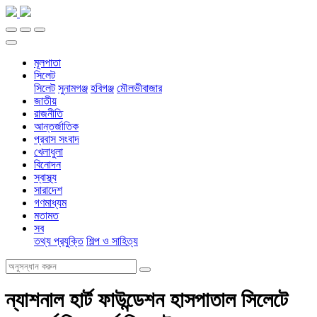
মূলপাতা
সিলেট
সিলেট
সুনামগঞ্জ
হবিগঞ্জ
মৌলভীবাজার
জাতীয়
রাজনীতি
আন্তর্জাতিক
প্রবাস সংবাদ
খেলাধুলা
বিনোদন
স্বাস্থ্য
সারাদেশ
গণমাধ্যম
মতামত
সব
তথ্য প্রযুক্তি
শিল্প ও সাহিত্য
ন্যাশনাল হার্ট ফাউন্ডেশন হাসপাতাল সিলেটে