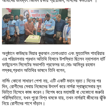
আমাদের ভবিষ্যৎ -জীবন রক্ষায় প্রয়োজন, নার্সদের ক্ষমতায়ন"।
অনুষ্ঠানে কাউছার মিয়ার কুরআন তেলাওয়াত এবং মুহতাসিম শাহরিয়ার
এর পরিচালনায় প্রধান অতিথি হিসাবে উপস্থিত ছিলেন ন্যাশনাল হার্ট
ফাউন্ডেশন সিলেটের সভাপতি প্রফেসর ডা.মোঃ আমিনুর রহমান
লস্কর,প্রধান অতিথির ভাষনে তিনি বলেন,
নার্সিং কোনো সাধারণ পেশা নয়, এটি একটি মহান ব্রত। দিনের পর
দিন, রোগীদের সেবায় নিজেদের উৎসর্গ করে নার্সরা স্বাস্থ্যসেবার মূল
ভিত্তি হিসেবে কাজ করেন। বিশেষ করে মহামারী বা যেকোনো জরুরি
পরিস্থিতিতে, যখন পুরো বিশ্ব থমকে যায়, তখন নার্সরাই জীবনের ঝুঁকি
নিয়ে রোগীদের পাশে দাঁড়ান।