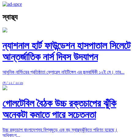
স্বাস্থ্য
ন্যাশনাল হার্ট ফাউন্ডেশন হাসপাতাল সিলেটে
আন্তর্জাতিক নার্স দিবস উদযাপন
আধুনিক নার্সিংয়ের প্রতিষ্ঠাতা ফ্লোরেন্স নাইটিঙ্গেল এর জন্মবার্ষিকী ১২ই মে। তার...
মে / ১২ / ২০২৬
গোলটেবিল বৈঠক উচ্চ রক্তচাপের ঝুঁকি
অনেকটা কমাতে পারে সচেতনতা
উচ্চ রক্তচাপ বাংলাদেশসহ বিশ্বজুড়ে এক বড় স্বাস্থ্যঝুঁকিতে পরিণত হয়েছে।
অধিকাংশ...