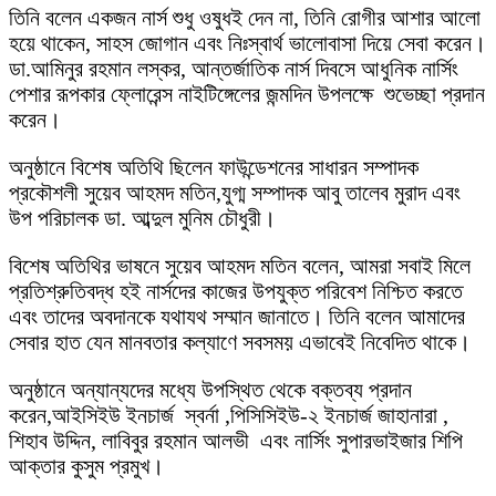
তিনি বলেন একজন নার্স শুধু ওষুধই দেন না, তিনি রোগীর আশার আলো
হয়ে থাকেন, সাহস জোগান এবং নিঃস্বার্থ ভালোবাসা দিয়ে সেবা করেন।
ডা.আমিনুর রহমান লস্কর, আন্তর্জাতিক নার্স দিবসে আধুনিক নার্সিং
পেশার রূপকার ফ্লোরেন্স নাইটিঙ্গেলের জন্মদিন উপলক্ষে শুভেচ্ছা প্রদান
করেন।
অনুষ্ঠানে বিশেষ অতিথি ছিলেন ফাউন্ডেশনের সাধারন সম্পাদক
প্রকৌশলী সুয়েব আহমদ মতিন,যুগ্ম সম্পাদক আবু তালেব মুরাদ এবং
উপ পরিচালক ডা. আব্দুল মুনিম চৌধুরী।
বিশেষ অতিথির ভাষনে সুয়েব আহমদ মতিন বলেন, আমরা সবাই মিলে
প্রতিশ্রুতিবদ্ধ হই নার্সদের কাজের উপযুক্ত পরিবেশ নিশ্চিত করতে
এবং তাদের অবদানকে যথাযথ সম্মান জানাতে। তিনি বলেন আমাদের
সেবার হাত যেন মানবতার কল্যাণে সবসময় এভাবেই নিবেদিত থাকে।
অনুষ্ঠানে অন্যান্যদের মধ্যে উপস্থিত থেকে বক্তব্য প্রদান
করেন,আইসিইউ ইনচার্জ স্বর্না ,পিসিসিইউ-২ ইনচার্জ জাহানারা ,
শিহাব উদ্দিন, লাবিবুর রহমান আলভী এবং নার্সিং সুপারভাইজার শিপি
আক্তার কুসুম প্রমুখ।