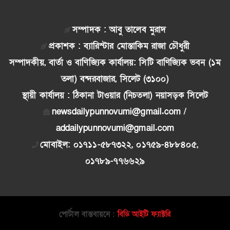
সম্পাদক : আবু তালেব মুরাদ
প্রকাশক : ব্যারিস্টার মোস্তাকিম রাজা চৌধুরী
সম্পাদকীয়, বার্তা ও বাণিজ্যিক কার্যালয়: সিটি বাণিজ্যিক ভবন (১ম
তলা) বন্দরবাজার, সিলেট (৩১০০)
স্থায়ী কার্যালয় : ঠিকানা টাওয়ার (নিচতলা) নয়াসড়ক সিলেট
newsdailypunnovumi@gmail.com /
addailypunnovumi@gmail.com
মোবাইল: ০১৭১১-৫৮৭৩২২, ০১৭৫৯-৪৮৮৪০৫,
০১৭৮৯-৭৭৬৬২৯
পোর্টাল বাস্তবায়নে :
বিডি আইটি ফ্যাক্টরি