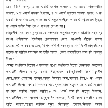
এতে ইউপি সদস্য ১ নং ওয়ার্ড জামাল আহমদ,২ নং ওয়ার্ড আল-আমীন
আহমদ,৩ নং ওয়ার্ড নজরুল ইসলাম, ৪ নং ওয়ার্ড জুবায়ের আহমদ জুবের, ৬ নং
ওয়ার্ড শাহাজান আহমদ, ৭ নং ওয়ার্ড সমুজ আলী,৮ নং ওয়ার্ড আব্দুল মসব্বির,৯
নং ওয়ার্ড ফরিদ মিয়া ‘কে এ সংবর্ধনা দেওয়া হয়।
ছাত্রলীগ নেতা রতন চন্দ্র রায়ের সঞ্চালনায় অনুষ্ঠানে প্রধান অতিথির বক্তব্যে
রাখেন খাদিমপাড়া ইউনিয়ন চেয়ারম্যান জেলা আওয়ামী লীগের সদস্য
এডভোকেট আফছর আহমদ, বিশেষ অতিথি বক্তব্য রাখেন সিলেট ছাত্রলীগের
সাবেক সাংগঠনিক সম্পাদক জাহাঙ্গীর আলম, জেলা ছাত্রলীগের সভাপতি নাজমুল
ইসলাম।
এসময় উপস্থিত ছিলেন ও বক্তব্য রাখেন উপস্থিত ছিলেন জৈন্তাপুর উপজেলা
আওয়ামী লীগের সদস্য বাদশা মিয়া,আব্দুল কাদির,সিলেট জেলা যুবলীগ
নেতা,সৈয়দ মোহাম্মদ ইউনূস,তাজুল ইসলাম তাজ,জয়নাল মিয়া,৯ নং ওয়ার্ড
আওয়ামী লীগের সাধারণ সম্পাদক আব্দুল্লাহ আল মামুন,১ নং ওয়ার্ড সাধারণ
সম্পাদক আতিক হাসান ডালিম,৬ নং ওয়ার্ড সভাপতি মইনুল ইসলাম,
আওয়ামীলীগ নেতা প্রহলাদ চন্দ্র,জলিল আহমেদ,সিলেট জেলা ছাত্রলীগ নেতা
তুহিন আহমদ,আব্দুল আজিজ সুমন, মিনহাজুল ইসলাম,মিজানুর রহমান