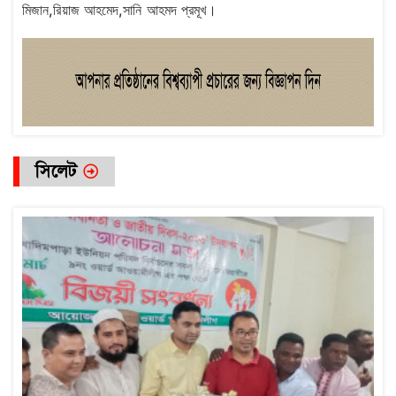
মিজান,রিয়াজ আহমেদ,সানি আহমদ প্রমূখ।
সিলেট