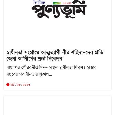
স্বাধীনতা সংগ্রামে আত্মত্যাগী বীর শহিদানদের প্রতি
জেলা আ'লীগের শ্রদ্ধা নিবেদন
বাঙালির গৌরবদীপ্ত দিন– মহান স্বাধীনতা দিবস। হাজার
বছরের পরাধীনতার শৃঙ্খল...
মার্চ / ২৮ / ২০২৩