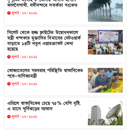
কালবৈশাখী, নদীবন্দরে সতর্কতা সংকেত
জুলাই / ০৬ / ২০২২
সিলেট থেকে হজ্জ ফ্লাইটের উদ্বোধনকালে
মন্ত্রী খন্দকার মুক্তাদির বিমানের নেটওয়ার্ক
বাড়াতে ১৪টি নতুন এয়ারক্রাফট কেনা
হয়েছে
জুলাই / ০৬ / ২০২২
ভোজ্যতেলের সরবরাহ পরিস্থিতি স্বাভাবিকের
পথে—বাণিজ্যমন্ত্রী
জুলাই / ০৬ / ২০২২
এপ্রিলে স্বাভাবিকের চেয়ে ৭৫% বেশি বৃষ্টি,
এ মাসে ঘূর্ণিঝড়ের আভাস
জুলাই / ০৬ / ২০২২