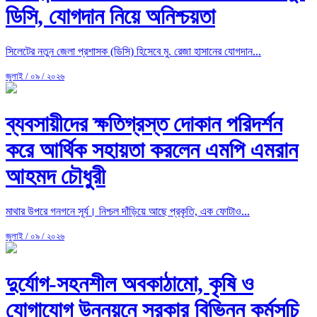
ডিসি, যোগদান নিয়ে অনিশ্চয়তা
সিলেটের নতুন জেলা প্রশাসক (ডিসি) হিসেবে মু. রেজা হাসানের যোগদান...
জুলাই / ০৯ / ২০২৬
ব্যবসায়ীদের ক্ষতিগ্রস্ত দোকান পরিদর্শন
করে আর্থিক সহায়তা করলেন এমপি এমরান
আহমদ চৌধুরী
মাথার উপরে গনগনে সূর্য। নিশ্চল দাঁড়িয়ে আছে প্রকৃতি, এক ফোটাও...
জুলাই / ০৯ / ২০২৬
দুর্যোগ-সহনশীল অবকাঠামো, কৃষি ও
যোগাযোগ উন্নয়নে সরকার বিভিন্ন কর্মসূচি