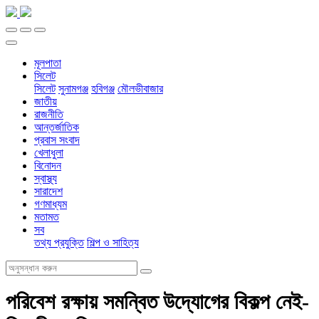
মূলপাতা
সিলেট
সিলেট
সুনামগঞ্জ
হবিগঞ্জ
মৌলভীবাজার
জাতীয়
রাজনীতি
আন্তর্জাতিক
প্রবাস সংবাদ
খেলাধুলা
বিনোদন
স্বাস্থ্য
সারাদেশ
গণমাধ্যম
মতামত
সব
তথ্য প্রযুক্তি
শিল্প ও সাহিত্য
পরিবেশ রক্ষায় সমন্বিত উদ্যোগের বিকল্প নেই-