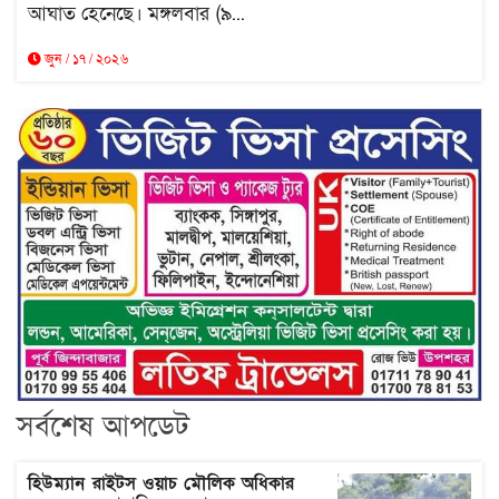
আঘাত হেনেছে। মঙ্গলবার (৯...
জুন / ১৭ / ২০২৬
সর্বশেষ আপডেট
হিউম্যান রাইটস ওয়াচ মৌলিক অধিকার