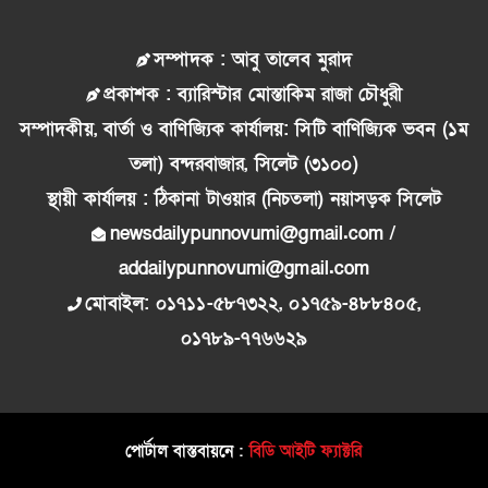
সম্পাদক : আবু তালেব মুরাদ
প্রকাশক : ব্যারিস্টার মোস্তাকিম রাজা চৌধুরী
সম্পাদকীয়, বার্তা ও বাণিজ্যিক কার্যালয়: সিটি বাণিজ্যিক ভবন (১ম
তলা) বন্দরবাজার, সিলেট (৩১০০)
স্থায়ী কার্যালয় : ঠিকানা টাওয়ার (নিচতলা) নয়াসড়ক সিলেট
newsdailypunnovumi@gmail.com /
addailypunnovumi@gmail.com
মোবাইল: ০১৭১১-৫৮৭৩২২, ০১৭৫৯-৪৮৮৪০৫,
০১৭৮৯-৭৭৬৬২৯
পোর্টাল বাস্তবায়নে :
বিডি আইটি ফ্যাক্টরি