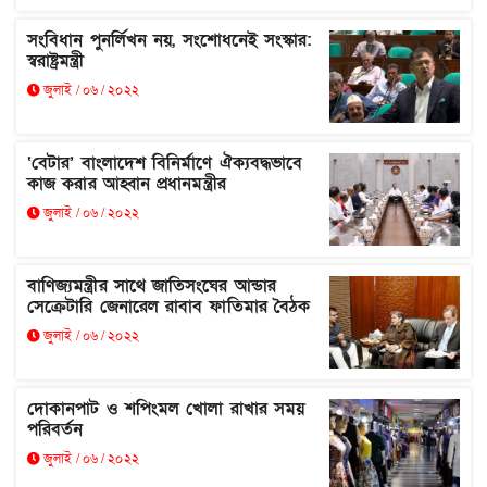
সংবিধান পুনর্লিখন নয়, সংশোধনেই সংস্কার:
স্বরাষ্ট্রমন্ত্রী
জুলাই / ০৬ / ২০২২
‘বেটার’ বাংলাদেশ বিনির্মাণে ঐক্যবদ্ধভাবে
কাজ করার আহ্বান প্রধানমন্ত্রীর
জুলাই / ০৬ / ২০২২
বাণিজ্যমন্ত্রীর সাথে জাতিসংঘের আন্ডার
সেক্রেটারি জেনারেল রাবাব ফাতিমার বৈঠক
জুলাই / ০৬ / ২০২২
দোকানপাট ও শপিংমল খোলা রাখার সময়
পরিবর্তন
জুলাই / ০৬ / ২০২২