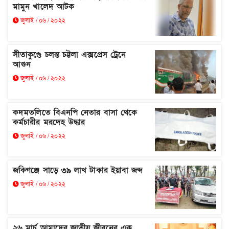
মামুন খালেদ আটক
জুলাই / ০৬ / ২০২২
সীতাকুণ্ডে চলন্ত চট্টলা এক্সপ্রেস ট্রেনে
আগুন
জুলাই / ০৬ / ২০২২
কদমতলিতে বিএনপি নেতার বাসা থেকে
কর্মচারীর মরদেহ উদ্ধার
জুলাই / ০৬ / ২০২২
জকিগঞ্জে সাড়ে ৩৯ লাখ টাকার ইয়াবা জব্দ
জুলাই / ০৬ / ২০২২
২৬ মার্চ আমাদের জাতীয় জীবনের এক