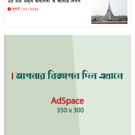
২৬ মার্চ মহান স্বাধীনতা ও জাতীয় দিবস
জুলাই / ০৬ / ২০২২