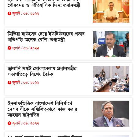
গৌরবময় ও ঐতিহাসিক দিন: প্রধানমন্ত্রী
জুলাই / ০৬ / ২০২২
মিডিয়া হাউসের চেয়ে ইউটিউবারের প্রভাব
প্রতিপত্তি অনেক বেশি: তথ্যমন্ত্রী
জুলাই / ০৬ / ২০২২
জ্বালানি সঙ্কট মোকাবেলায় প্রধানমন্ত্রীর
সভাপতিত্বে বিশেষ বৈঠক
জুলাই / ০৬ / ২০২২
ইনসাফভিত্তিক বাংলাদেশ বিনির্মাণে
দেশবাসীকে সম্মিলিতভাবে কাজ করার
আহ্বান রাষ্ট্রপতির
জুলাই / ০৬ / ২০২২