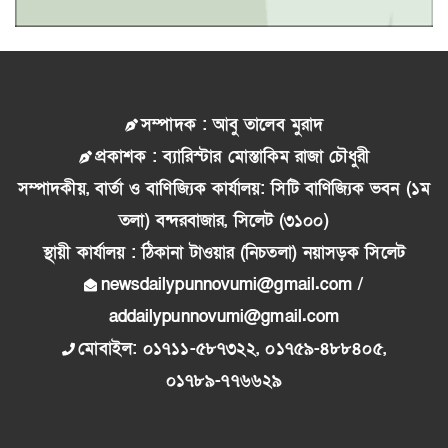
সম্পাদক : আবু তালেব মুরাদ
প্রকাশক : ব্যারিস্টার মোস্তাকিম রাজা চৌধুরী
সম্পাদকীয়, বার্তা ও বাণিজ্যিক কার্যালয়: সিটি বাণিজ্যিক ভবন (১ম
তলা) বন্দরবাজার, সিলেট (৩১০০)
স্থায়ী কার্যালয় : ঠিকানা টাওয়ার (নিচতলা) নয়াসড়ক সিলেট
newsdailypunnovumi@gmail.com /
addailypunnovumi@gmail.com
মোবাইল: ০১৭১১-৫৮৭৩২২, ০১৭৫৯-৪৮৮৪০৫,
০১৭৮৯-৭৭৬৬২৯