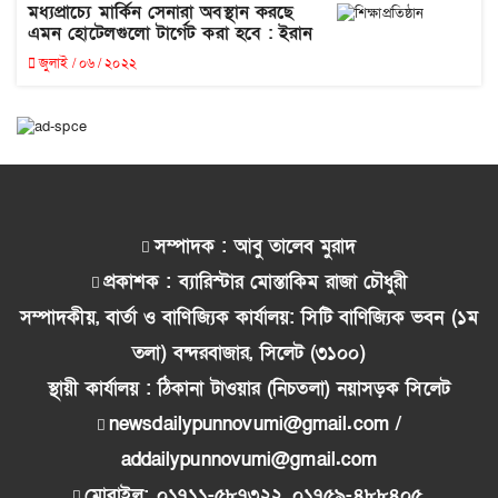
মধ্যপ্রাচ্যে মার্কিন সেনারা অবস্থান করছে
এমন হোটেলগুলো টার্গেট করা হবে : ইরান
জুলাই / ০৬ / ২০২২
সম্পাদক : আবু তালেব মুরাদ
প্রকাশক : ব্যারিস্টার মোস্তাকিম রাজা চৌধুরী
সম্পাদকীয়, বার্তা ও বাণিজ্যিক কার্যালয়: সিটি বাণিজ্যিক ভবন (১ম
তলা) বন্দরবাজার, সিলেট (৩১০০)
স্থায়ী কার্যালয় : ঠিকানা টাওয়ার (নিচতলা) নয়াসড়ক সিলেট
newsdailypunnovumi@gmail.com /
addailypunnovumi@gmail.com
মোবাইল: ০১৭১১-৫৮৭৩২২, ০১৭৫৯-৪৮৮৪০৫,